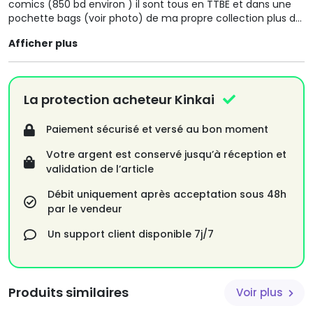
comics (850 bd environ ) il sont tous en TTBE et dans une
pochette bags (voir photo) de ma propre collection plus de
2500 bd en vente pour plus de renseignement contacter
Afficher plus
moi merci
La protection acheteur Kinkai
Paiement sécurisé et versé au bon moment
Votre argent est conservé jusqu’à réception et
validation de l’article
Débit uniquement après acceptation sous 48h
par le vendeur
Un support client disponible 7j/7
Produits similaires
Voir plus