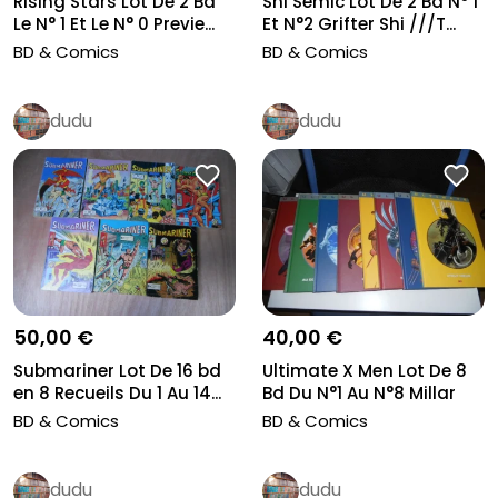
Rising Stars Lot De 2 Bd
Shi Semic Lot De 2 Bd N° 1
Le N° 1 Et Le N° 0 Previe...
Et N°2 Grifter Shi ///T...
BD & Comics
BD & Comics
dudu
dudu
50,00 €
40,00 €
Submariner Lot De 16 bd
Ultimate X Men Lot De 8
en 8 Recueils Du 1 Au 14...
Bd Du N°1 Au N°8 Millar
Ku...
BD & Comics
BD & Comics
dudu
dudu