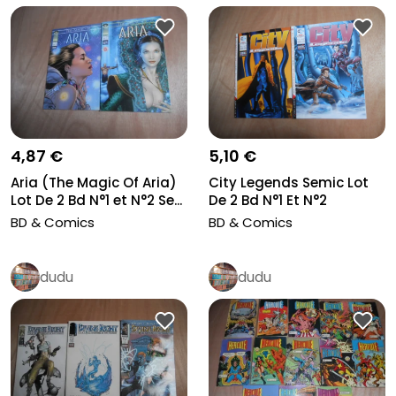
5,10 €
4,87 €
City Legends Semic Lot
Aria (The Magic Of Aria)
De 2 Bd N°1 Et N°2
Lot De 2 Bd N°1 et N°2 Se...
Delcourt...
BD & Comics
BD & Comics
dudu
dudu