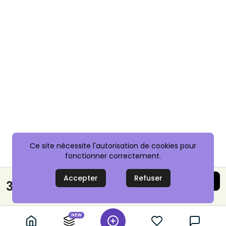
Ce site nécessite l'autorisation de cookies pour
fonctionner correctement.
Accepter
Refuser
Acheter maintenant
3,20 €
Paiement sécurisé
NEW