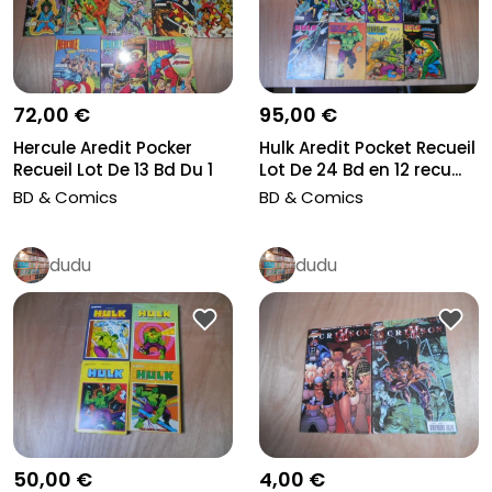
95,00 €
72,00 €
Hulk Aredit Pocket Recueil
Hercule Aredit Pocker
Lot De 24 Bd en 12 recu...
Recueil Lot De 13 Bd Du 1
Au...
BD & Comics
BD & Comics
dudu
dudu
50,00 €
4,00 €