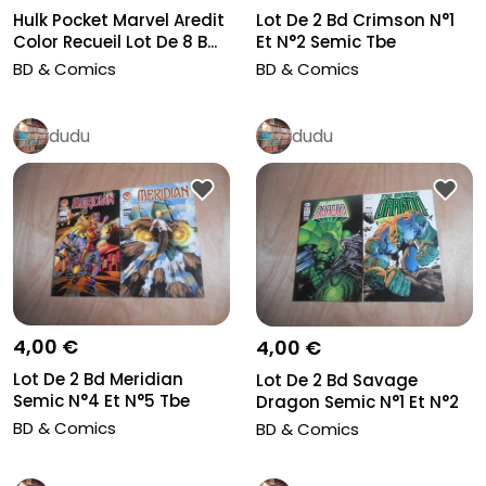
Hulk Pocket Marvel Aredit
Lot De 2 Bd Crimson N°1
Color Recueil Lot De 8 B...
Et N°2 Semic Tbe
BD & Comics
BD & Comics
dudu
dudu
4,00 €
4,00 €
Lot De 2 Bd Meridian
Lot De 2 Bd Savage
Semic N°4 Et N°5 Tbe
Dragon Semic N°1 Et N°2
TBE
BD & Comics
BD & Comics