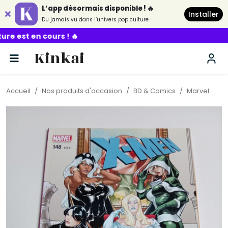
L’app désormais disponible ! 🔥
Installer
Du jamais vu dans l’univers pop culture
rs ! 🔥
Kinkai
Accueil
Nos produits d'occasion
BD & Comics
Marvel