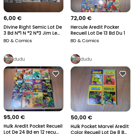
6,00 €
72,00 €
Divine Right Semic Lot De
Hercule Aredit Pocker
3 Bd N°1 N °2 N°3 Jim Le...
Recueil Lot De 13 Bd Du 1
Au...
BD & Comics
BD & Comics
dudu
dudu
95,00 €
50,00 €
Hulk Aredit Pocket Recueil
Hulk Pocket Marvel Aredit
Lot De 24 Bd en 12 recu...
Color Recueil Lot De 8 B...