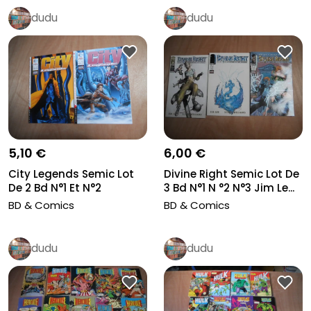
dudu
dudu
5,10 €
6,00 €
City Legends Semic Lot
Divine Right Semic Lot De
De 2 Bd N°1 Et N°2
3 Bd N°1 N °2 N°3 Jim Le...
Delcourt...
BD & Comics
BD & Comics
dudu
dudu