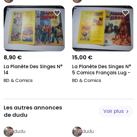
8,90 €
15,00 €
La Planète Des Singes N°
La Planète Des Singes N°
14
5 Comics Français Lug -
J...
BD & Comics
BD & Comics
Les autres annonces
Voir plus
de dudu
dudu
dudu