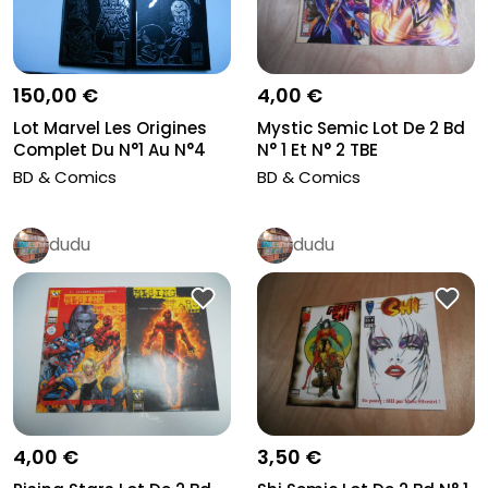
150,00 €
4,00 €
Lot Marvel Les Origines
Mystic Semic Lot De 2 Bd
Complet Du N°1 Au N°4
N° 1 Et N° 2 TBE
Marv...
BD & Comics
BD & Comics
dudu
dudu
4,00 €
3,50 €