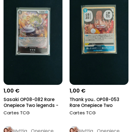
1,00 €
1,00 €
Sasaki OP08-082 Rare
Thank you.. OP08-053
Onepiece Two legends -
Rare Onepiece Two
Neuve
legends - N...
Cartes TCG
Cartes TCG
Hyttia_Onepiece
Hyttia_Onepiece