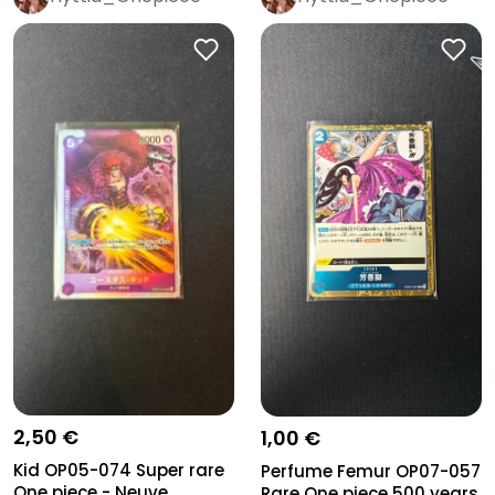
2,50 €
1,00 €
Kid OP05-074 Super rare
Perfume Femur OP07-057
One piece - Neuve
Rare One piece 500 years