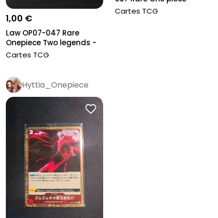
Neuve
Cartes TCG
1,00 €
Law OP07-047 Rare
Onepiece Two legends -
Neuve
Cartes TCG
Hyttia_Onepiece