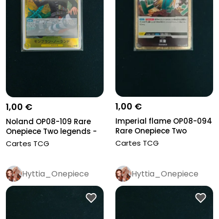
1,00 €
1,00 €
Imperial flame OP08-094
Noland OP08-109 Rare
Rare Onepiece Two
Onepiece Two legends -
legends...
neuve
Cartes TCG
Cartes TCG
Hyttia_Onepiece
Hyttia_Onepiece