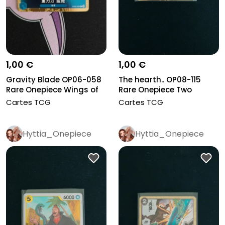
1,00 €
1,00 €
Gravity Blade OP06-058
The hearth.. OP08-115
Rare Onepiece Wings of
Rare Onepiece Two
the...
legends -...
Cartes TCG
Cartes TCG
Hyttia_Onepiece
Hyttia_Onepiece