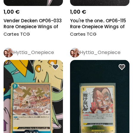
1,00 €
1,00 €
Vender Decken OP06-033
You're the one.. OP06-115
Rare Onepiece Wings of
Rare Onepiece Wings of
the...
t...
Cartes TCG
Cartes TCG
Hyttia_Onepiece
Hyttia_Onepiece