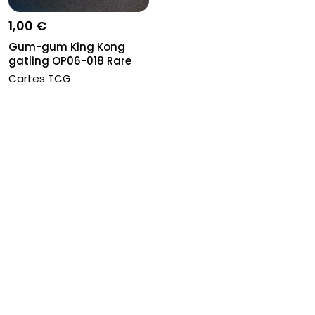
1,00 €
Gum-gum King Kong
gatling OP06-018 Rare
One piece...
Cartes TCG