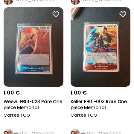
1,00 €
1,00 €
Keller EB01-003 Rare One
Weevil EB01-023 Rare One
piece Memorial
piece Memorial
Collection...
Collection...
Cartes TCG
Cartes TCG
Hyttia_Onepiece
Hyttia_Onepiece