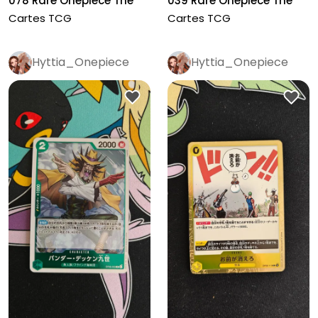
078 Rare Onepiece The
039 Rare Onepiece The
four empe...
four emp...
Cartes TCG
Cartes TCG
Hyttia_Onepiece
Hyttia_Onepiece