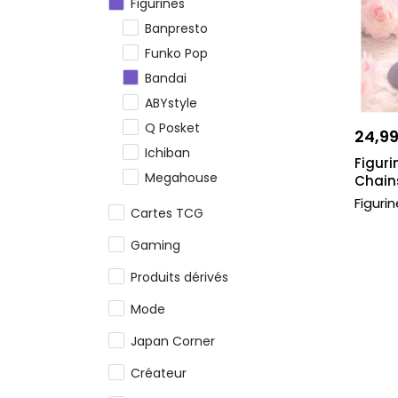
Figurines
Banpresto
Funko Pop
Bandai
ABYstyle
Q Posket
24,9
Ichiban
Figuri
Megahouse
Chain
Good Smile Company
Figuri
Cartes TCG
Sega
Gaming
Nendoroids
Produits dérivés
Furyu
Taito
Mode
Autres figurines
Japan Corner
Résine
Créateur