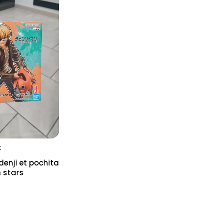
€
denji et pochita
n stars
...