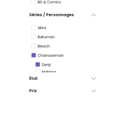
BD & Comics
Séries / Personnages
Akira
Bakuman
Bleach
Chainsawman
Denji
Makima
État
Power
Pochita
Prix
Aki Hayakawa
Kobeni Higashiyama
Himeno