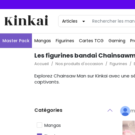
Kinkai
Master Pack
Mangas
Figurines
Cartes TCG
Gaming
Pr
Les figurines bandai Chainsaw
Accueil
Nos produits d'occasion
Figurines
Explorez Chainsaw Man sur Kinkai avec une 
captivants.
Catégories
m
Mangas