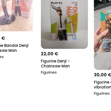
9 €
ne Bandai Denji
saw Man
22,00 €
nes
Figurine Denji -
Chainsaw Man
Figurines
30,00 
Figurine 
vibratio
chainsaw
Figurines