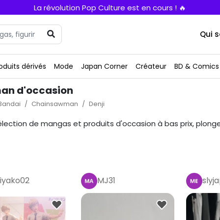
La révolution Pop Culture est en cours ! 🔥
Qui 
oduits dérivés
Mode
Japan Corner
Créateur
BD & Comics
man d'occasion
Bandai
Chainsawman
Denji
sélection de mangas et produits d'occasion à bas prix, pl
iyako02
MJ31
slyj