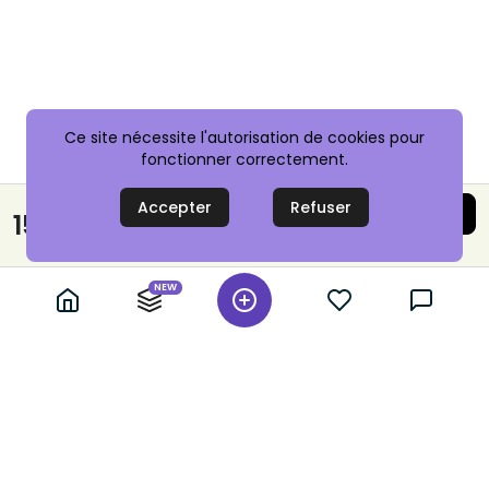
Ce site nécessite l'autorisation de cookies pour
fonctionner correctement.
Accepter
Refuser
Acheter maintenant
15,00 €
Paiement sécurisé
NEW