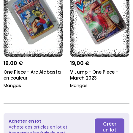
19,00 €
19,00 €
One Piece - Arc Alabasta
V Jump - One Piece -
en couleur
March 2023
Mangas
Mangas
Acheter en lot
Créer
Achete des articles en lot et
un lot