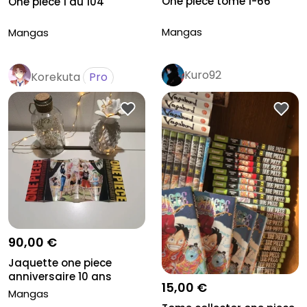
One piece tome 1-66
One piece 1 au 104
Mangas
Mangas
Kuro92
Korekuta
Pro
90,00 €
Jaquette one piece
anniversaire 10 ans
15,00 €
Mangas