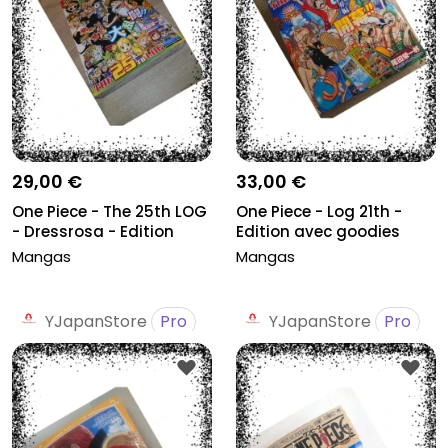
29,00 €
33,00 €
One Piece - The 25th LOG
One Piece - Log 21th -
- Dressrosa - Edition
Edition avec goodies
ave...
Mangas
Mangas
YJapanStore
Pro
YJapanStore
Pro