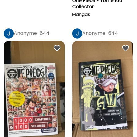
One Piece - Tome 100
Collector
Mangas
Anonyme-644
Anonyme-644