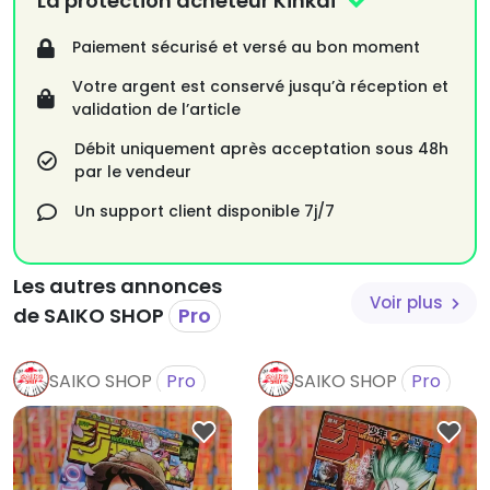
La protection acheteur Kinkai
Me & Rococo
Jujutsu Kaisen
Paiement sécurisé et versé au bon moment
Akane Banashi [couleurs]
Witch Watch
Votre argent est conservé jusqu’à réception et
The Elusive Samurai
validation de l’article
Ayashi No Ayashi [couleurs]
Black Clover
Débit uniquement après acceptation sous 48h
Ginka & Gluna (nouveau) [couleurs]
par le vendeur
Tokyo Demon Bride Story (nouveau)
My Hero Academia
Un support client disponible 7j/7
Mission: Yozakura Family
PPPPPP
Hunter x Hunter
Les autres annonces
Undead Unluck
Voir plus
High School Family
de SAIKO SHOP
Pro
Mashle
SAIKO SHOP
Pro
SAIKO SHOP
Pro