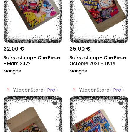
32,00 €
35,00 €
Saikyo Jump - One Piece
Saikyo Jump - One Piece
- Mars 2022
Octobre 2021 + Livre
Chopp...
Mangas
Mangas
YJapanStore
Pro
YJapanStore
Pro