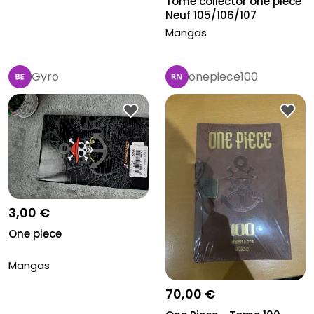
Tome collector one piece
Neuf 105/106/107
Mangas
Gyro
onepiece100
3,00 €
One piece
Mangas
70,00 €