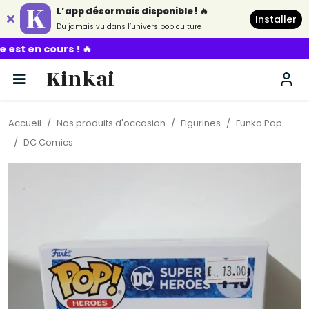
L’app désormais disponible ! 🔥
Installer
Du jamais vu dans l’univers pop culture
Kinkai
Accueil
Nos produits d'occasion
Figurines
Funko Pop
DC Comics