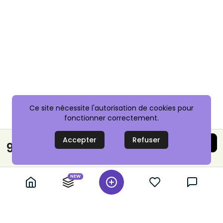
Ce site nécessite l'autorisation de cookies pour
fonctionner correctement.
Accepter
Refuser
Acheter maintenant
9,00 €
Paiement sécurisé
NEW