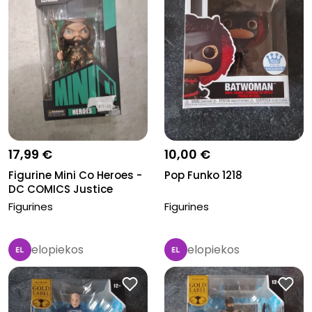
17,99 €
10,00 €
Figurine Mini Co Heroes -
Pop Funko 1218
DC COMICS Justice
League...
Figurines
Figurines
elopiekos
elopiekos