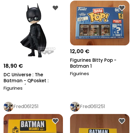
12,00 €
Figurines Bitty Pop -
18,90 €
Batman 1
Figurines
DC Universe : The
Batman - QPosket :
Batman (Ver....
Figurines
Fred061251
Fred061251