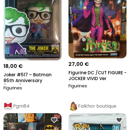
27,00 €
18,00 €
Figurine DC /CUT FIGURE -
Joker #517 – Batman
JOCKER VIVID Ver
85th Anniversary
Figurines
(NEUVE)
Figurines
Pgm84
Falkhor boutique
Pro