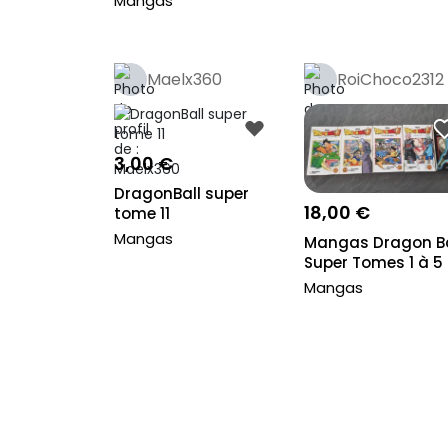
Mangas
Maelx360
RoiChoco2312
3,00 €
DragonBall super
18,00 €
tome 11
Mangas
Mangas Dragon Ba
Super Tomes 1 à 5
Mangas