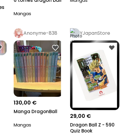
Mangas
6 tomes dragon ball
es
Mangas
Anonyme-838
YJapanStore
Pro
130,00 €
Manga DragonBall
29,00 €
Mangas
Dragon Ball Z - 590
Quiz Book