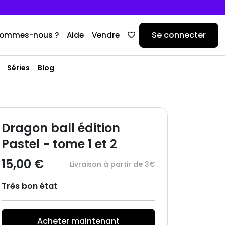
Se connecter
sommes-nous ?
Aide
Vendre
Séries
Blog
Dragon ball édition
Pastel - tome 1 et 2
15,00 €
Livraison à partir de 3€
Très bon état
Acheter maintenant