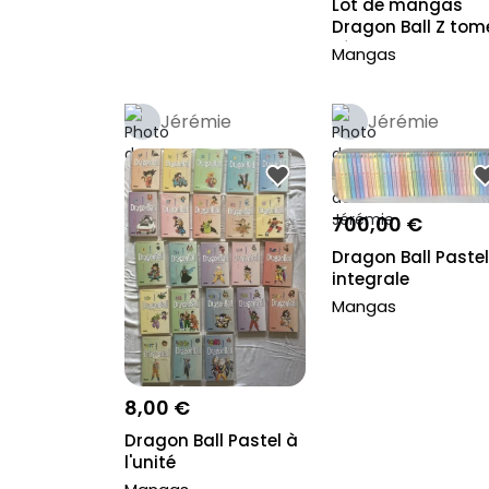
Lot de mangas
Dragon Ball Z tom
1 à 42
Mangas
Jérémie
Jérémie
700,00 €
Dragon Ball Pastel
integrale
Mangas
8,00 €
Dragon Ball Pastel à
l'unité