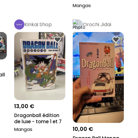
Mangas
Kinkai Shop
Orochi Jidai
Pro
ll
13,00 €
Dragonball édition
de luxe - tome 1 et 7
10,00 €
Mangas