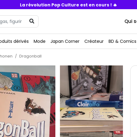
La révolution Pop Culture est en cours ! 🔥
Qui 
oduits dérivés
Mode
Japan Corner
Créateur
BD & Comics
honen
Dragonball