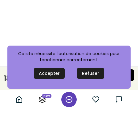
Ce site nécessite l'autorisation de cookies pour
fonctionner correctement.
Accepter
Refuser
Acheter maintenant
18,00 €
Paiement sécurisé
NEW