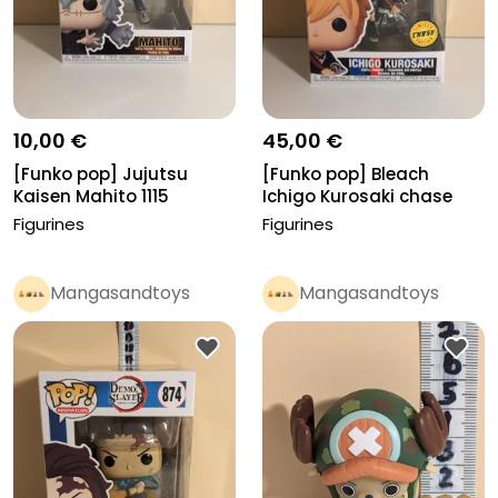
10,00 €
45,00 €
[Funko pop] Jujutsu
[Funko pop] Bleach
Kaisen Mahito 1115
Ichigo Kurosaki chase
1610
Figurines
Figurines
Mangasandtoys
Mangasandtoys
Pro
Pro