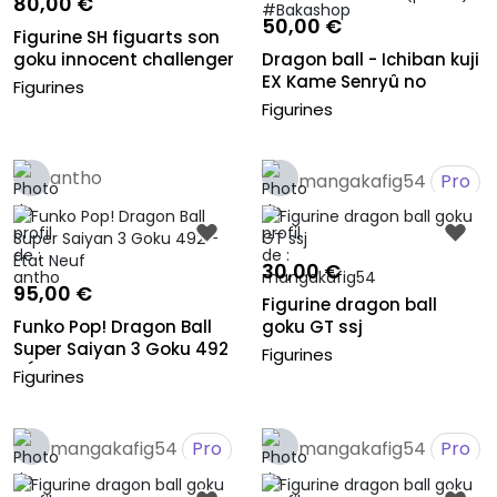
80,00 €
50,00 €
Figurine SH figuarts son
goku innocent challenger
Dragon ball - Ichiban kuji
EX Kame Senryû no
Figurines
Mosa-...
Figurines
antho
mangakafig54
Pro
30,00 €
95,00 €
Figurine dragon ball
Funko Pop! Dragon Ball
goku GT ssj
Super Saiyan 3 Goku 492
Figurines
- É...
Figurines
mangakafig54
Pro
mangakafig54
Pro