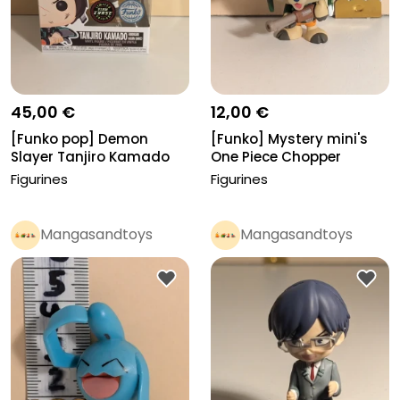
45,00 €
12,00 €
[Funko pop] Demon
[Funko] Mystery mini's
Slayer Tanjiro Kamado
One Piece Chopper
glow chse...
Figurines
Figurines
Mangasandtoys
Mangasandtoys
Pro
Pro