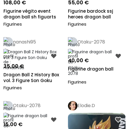
108,00 €
55,00 €
Figurine végito event
Figurine bardock ssj
dragon ball sh figuarts
heroes dragon ball
Figurines
Figurines
nanashi95
Otaku-2078
40,00 €
35,00 €
Figurine dragon ball
Dragon Ball Z History Box
vol. 3 Figure Son Goku
Figurines
Figurines
Otaku-2078
Elodie.D
15,00 €