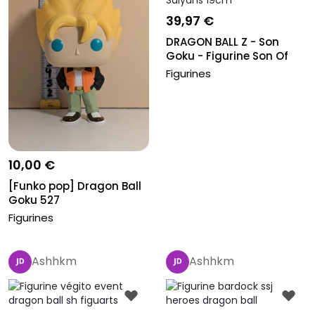
39,97 €
DRAGON BALL Z - Son
Goku - Figurine Son Of
Saiyans...
Figurines
10,00 €
[Funko pop] Dragon Ball
Goku 527
Figurines
Ashhkm
Ashhkm