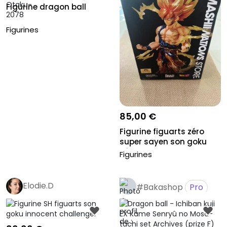
Figurine dragon ball
Figurines
85,00 €
Figurine figuarts zéro
super sayen son goku
série...
Figurines
Elodie.D
#Bakashop
Pro