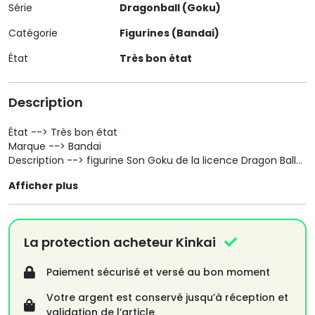
Série
Dragonball (Goku)
Catégorie
Figurines (Bandai)
État
Très bon état
Description
État --> Très bon état
Marque --> Bandai
Description --> figurine Son Goku de la licence Dragon Ball
Si vous désirez plus de photo n'hésitez pas.
Afficher plus
La protection acheteur Kinkai
Paiement sécurisé et versé au bon moment
Votre argent est conservé jusqu’à réception et
validation de l’article