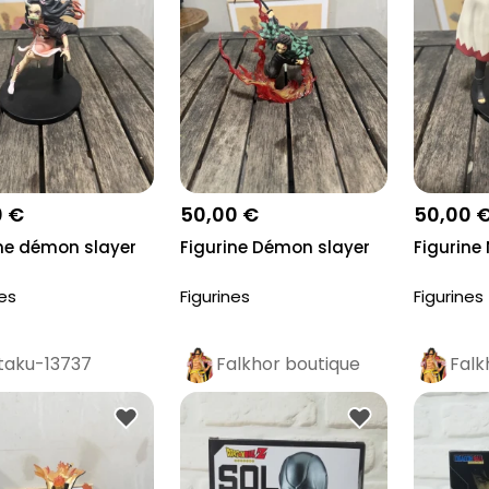
0 €
50,00 €
50,00 
ine démon slayer
Figurine Démon slayer
Figurine
nes
Figurines
Figurines
taku-13737
Falkhor boutique
Falk
Pro
Pr