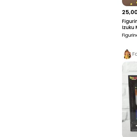
25,0
Figuri
Izuku 
Figuri
F