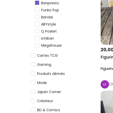
Banpresto
Funko Pop
Bandai
ABYstyle
Q Posket
Ichiban
Megahouse
20,0
Good Smile Company
Cartes TCG
Figur
Sega
Gaming
Nendoroids
Figuri
Produits dérivés
Furyu
Taito
Mode
O
Autres figurines
Japan Corner
Résine
Créateur
BD & Comics