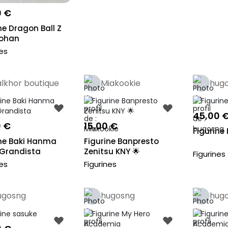
0 €
ne Dragon Ball Z
ohan
nshiretsuden
nes
alkhor boutique
Miakookie
hug
Pro
45,00 
0 €
15,00 €
Figurine 
ine Baki Hanma
Figurine Banpresto
 Grandista
Zenitsu KNY 🌟
Figurines
nes
Figurines
ugosng
hugosng
hug