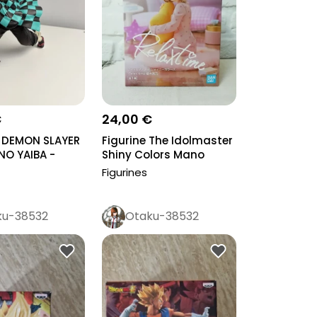
€
24,00 €
 DEMON SLAYER
Figurine The Idolmaster
NO YAIBA -
Shiny Colors Mano
...
Sakuragi...
Figurines
ku-38532
Otaku-38532