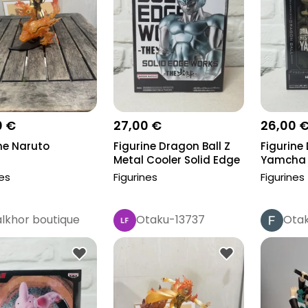
0 €
27,00 €
26,00 
ne Naruto
Figurine Dragon Ball Z
Figurine
Metal Cooler Solid Edge
Yamcha H
Wor...
nes
Figurines
Figurines
alkhor boutique
Otaku-13737
Ota
Pro