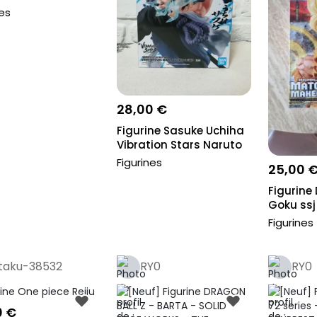
nes
28,00 €
Figurine Sasuke Uchiha
Vibration Stars Naruto
72 S...
Figurines
25,00 
Figurine
Goku ssj
Figurines
taku-38532
RY0
RY0
0 €