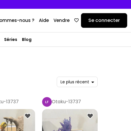
Se connecter
sommes-nous ?
Aide
Vendre
Séries
Blog
u-13737
Otaku-13737