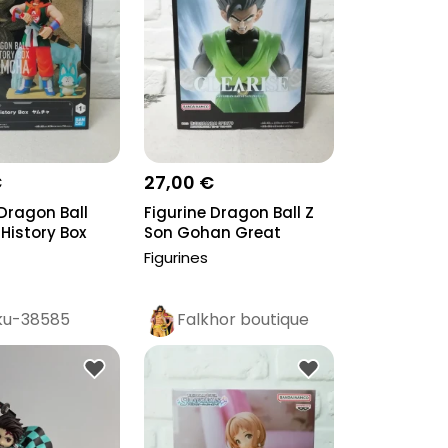
€
27,00 €
 Dragon Ball
Figurine Dragon Ball Z
istory Box
Son Gohan Great
Saiyaman Cl...
Figurines
ku-38585
Falkhor boutique
Pro