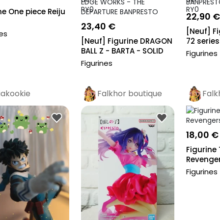
ne One piece Reiju
22,90 €
23,40 €
[Neuf] F
nes
[Neuf] Figurine DRAGON
72 series
BALL Z - BARTA - SOLID
BANPR...
Figurines
EDGE...
Figurines
iakookie
Falkhor boutique
Falk
Pro
Pr
18,00 €
Figurine
Revenger
Figurines