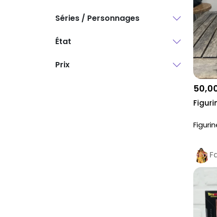
Séries / Personnages
État
Prix
50,0
Figuri
Figuri
F