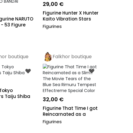
29,00 €
Figurine Hunter X Hunter
igurine NARUTO
Kaito Vibration Stars
 - 53 Figure
Figurines
hor boutique
Falkhor boutique
o
Pro
 Tokyo
s Taiju Shiba
32,00 €
Figurine That Time I got
Reincarnated as a
Slime T...
Figurines