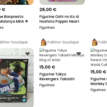
0 €
28,00 €
ne Banpresto
Figurine Oshi no Ko Ai
Midoriya MHA 🌟
Hoshino Poppin Heart
Espres...
nes
Figurines
alkhor boutique
Falkhor boutique
Falk
Pro
Pro
Pr
15,00 €
15,00 €
Figurine Tokyo
Revengers Takashi
Figurine
Mitsuya King of A...
Monkey 
Figurines
Parent Ch
Figurines