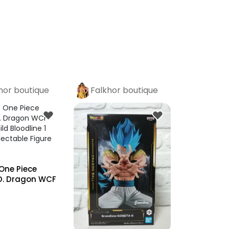
hor boutique
Falkhor boutique
o
Pro
 One Piece
D. Dragon WCF
i...