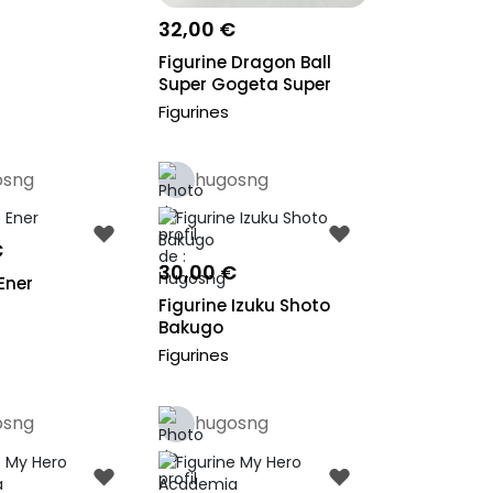
32,00 €
Figurine Dragon Ball
Super Gogeta Super
Saiyan Blu...
Figurines
osng
hugosng
€
30,00 €
Ener
Figurine Izuku Shoto
Bakugo
Figurines
osng
hugosng