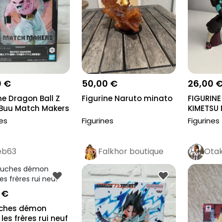
0 €
50,00 €
26,00 
ne Dragon Ball Z
Figurine Naruto minato
FIGURINE
 Buu Match Makers
KIMETSU 
TANJIRO K
nes
Figurines
Figurines
eb63
Falkhor boutique
Ota
Pro
 €
uches démon
 les frères rui neuf