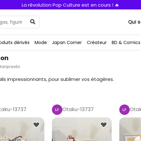
La révolution Pop Culture est en cours ! 🔥
Qui 
oduits dérivés
Mode
Japan Corner
Créateur
BD & Comics
ion
Banpresto
ails impressionnants, pour sublimer vos étagères.
taku-13737
Otaku-13737
Otak