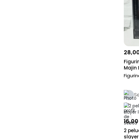
28,0
Figuri
Majin
Figuri
S
16,00
2 pel
slayer