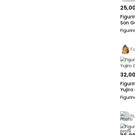
25,0
Figuri
Son G
Chose
Figuri
F
32,0
Figur
Yujiro
Figuri
h