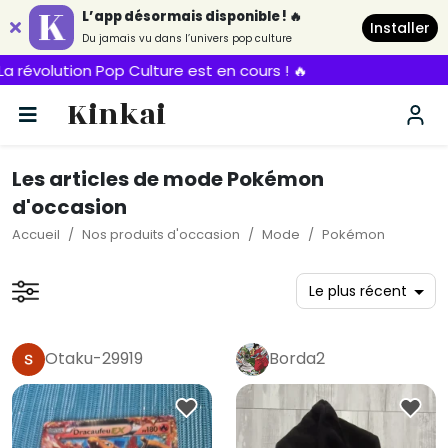
L’app désormais disponible ! 🔥
Installer
Du jamais vu dans l’univers pop culture
tion Pop Culture est en cours ! 🔥
Kinkai
Les articles de mode Pokémon
d'occasion
Accueil
Nos produits d'occasion
Mode
Pokémon
Otaku-29919
Borda2