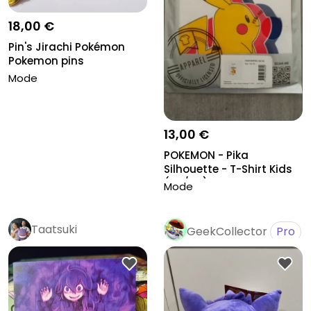
18,00 €
Pin's Jirachi Pokémon
Pokemon pins
Mode
13,00 €
POKEMON - Pika
Silhouette - T-Shirt Kids
(110/116)
Mode
Taatsuki
GeekCollector
Pro