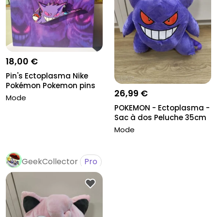
18,00 €
Pin's Ectoplasma Nike
Pokémon Pokemon pins
26,99 €
Gengar
Mode
POKEMON - Ectoplasma -
Sac à dos Peluche 35cm
Mode
GeekCollector
Pro