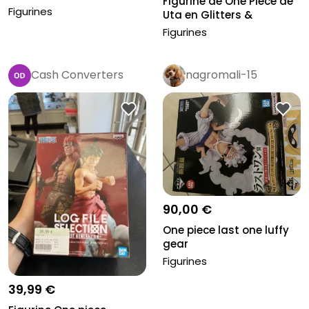
Figurine de One Piece de
Figurines
Uta en Glitters &
Glamour...
Figurines
Cash Converters
nagromali-15
Pro
90,00 €
One piece last one luffy
gear
Figurines
39,99 €