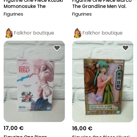
Figurine One Piece Kozuki
Figurine One Piece Marco
Momonosuke The
The Grandline Men Vol.
Grandline...
18...
Figurines
Figurines
Falkhor boutique
Falkhor boutique
Pro
Pro
17,00 €
16,00 €