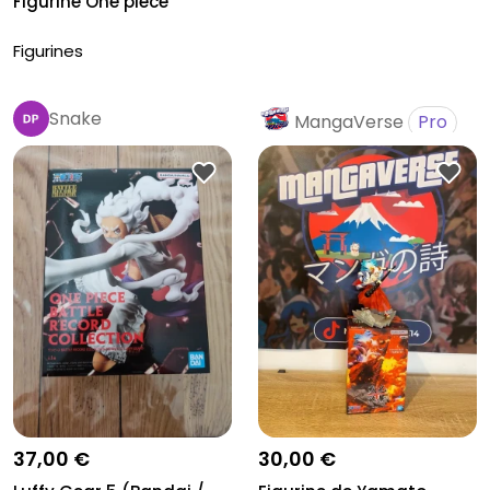
Figurine One piece
Figurines
Snake
MangaVerse
Pro
37,00 €
30,00 €