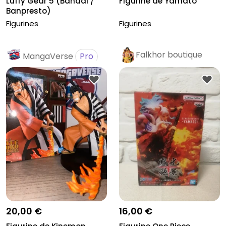
Luffy Gear 5 (Bandai /
Figurine de Yamato
Banpresto)
Figurines
Figurines
Falkhor boutique
MangaVerse
Pro
Pro
20,00 €
16,00 €