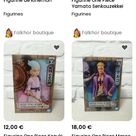
Figurine de Kinemon
Figurine One Piece
Yamato Senkouzekkei
banpresto
Figurines
Figurines
Falkhor boutique
Falkhor boutique
Pro
Pro
12,00 €
18,00 €