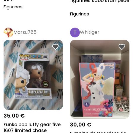
figurines sabo stampede
Figurines
Figurines
Marsu785
Whitiger
35,00 €
30,00 €
Funko pop luffy gear five
1607 limited chase