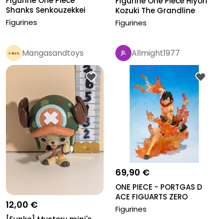
Figurine One Piece
Figurine One Piece Hiyori
Shanks Senkouzekkei
Kozuki The Grandline
banpresto
Lad...
Figurines
Figurines
Mangasandtoys
Allmight1977
Pro
69,90 €
ONE PIECE - PORTGAS D
ACE FIGUARTS ZERO
12,00 €
Figurines