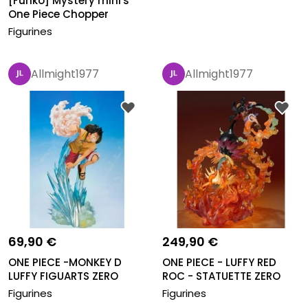
[Funko] Mystery mini's
One Piece Chopper
Figurines
Allmight1977
Allmight1977
69,90 €
249,90 €
ONE PIECE -MONKEY D
ONE PIECE - LUFFY RED
LUFFY FIGUARTS ZERO
ROC - STATUETTE ZERO
EXTRA B...
Figurines
Figurines