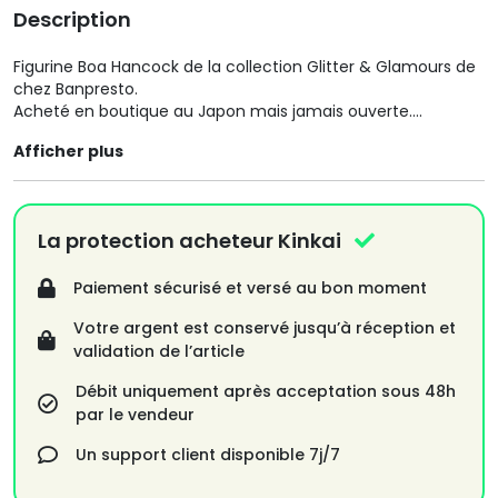
Description
Figurine Boa Hancock de la collection Glitter & Glamours de
chez Banpresto.
Acheté en boutique au Japon mais jamais ouverte.
Afficher plus
Pour plus d'informations n'hésitez pas à me contacter 😉
La protection acheteur Kinkai
Paiement sécurisé et versé au bon moment
Votre argent est conservé jusqu’à réception et
validation de l’article
Débit uniquement après acceptation sous 48h
par le vendeur
Un support client disponible 7j/7