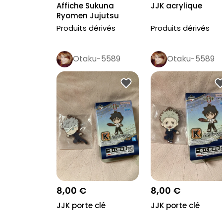
Affiche Sukuna
JJK acrylique
Ryomen Jujutsu
Kaisen
Produits dérivés
Produits dérivés
Otaku-5589
Otaku-5589
8,00 €
8,00 €
JJK porte clé
JJK porte clé