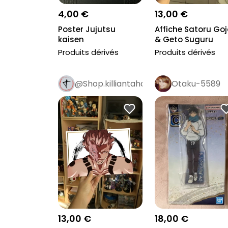
4,00 €
13,00 €
Poster Jujutsu
Affiche Satoru Goj
kaisen
& Geto Suguru
Produits dérivés
Produits dérivés
@Shop.killiantaha
Otaku-5589
13,00 €
18,00 €