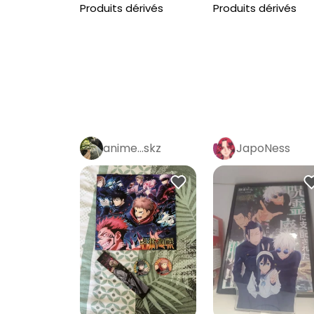
Produits dérivés
Produits dérivés
anime…skz
JapoNess