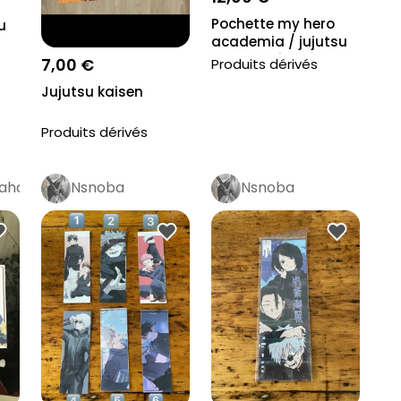
Pochette my hero
u
academia / jujutsu
kaisen + écrin...
7,00 €
Produits dérivés
Jujutsu kaisen
Produits dérivés
taha
Nsnoba
Nsnoba