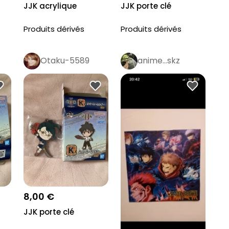
JJK acrylique
JJK porte clé
Produits dérivés
Produits dérivés
Otaku-5589
anime…skz
8,00 €
JJK porte clé