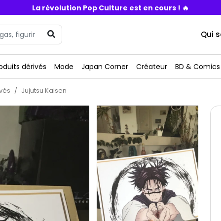
La révolution Pop Culture est en cours ! 🔥
Qui 
oduits dérivés
Mode
Japan Corner
Créateur
BD & Comics
ivés
Jujutsu Kaisen