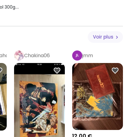
ol 300g.
Voir plus
taha
Chakina06
jmm
ojjk #yuta #yutaokkotsu #yutajjk #yutajujutsukaisen
ojo #sukuna #choso #maki #makizenin #zenin #inumaki
12,00 €