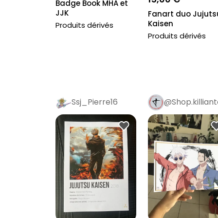
Badge Book MHA et
JJK
Fanart duo Jujuts
Kaisen
Produits dérivés
Produits dérivés
Ssj_Pierre16
@Shop.killian