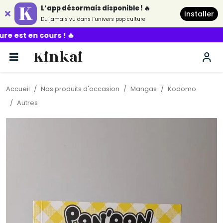
L’app désormais disponible ! 🔥
Installer
Du jamais vu dans l’univers pop culture
 🔥
Kinkai
Accueil
Nos produits d'occasion
Mangas
Kodomo
Autres