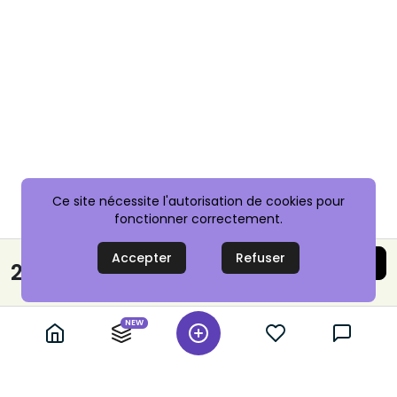
Ce site nécessite l'autorisation de cookies pour
fonctionner correctement.
Accepter
Refuser
Acheter maintenant
28,00 €
Paiement sécurisé
NEW