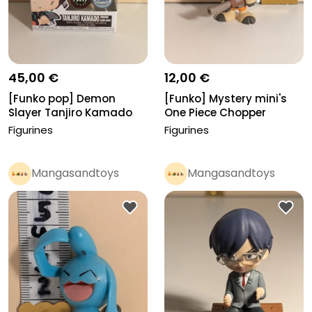
45,00 €
12,00 €
[Funko pop] Demon
[Funko] Mystery mini's
Slayer Tanjiro Kamado
One Piece Chopper
glow chse...
Figurines
Figurines
Mangasandtoys
Mangasandtoys
Pro
Pro