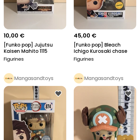
10,00 €
45,00 €
[Funko pop] Jujutsu
[Funko pop] Bleach
Kaisen Mahito 1115
Ichigo Kurosaki chase
1610
Figurines
Figurines
Mangasandtoys
Mangasandtoys
Pro
Pro