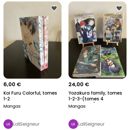
6,00 €
24,00 €
Koi Furu Colorful, tomes
Yozakura family, tomes
1-2
1-2-3-(tomes 4
manquant)-5
Mangas
Mangas
LaliSeigneur
LaliSeigneur