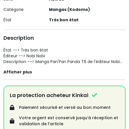
Catégorie
Mangas (Kodomo)
État
Très bon état
Description
État --> Très bon état
Éditeur --> Nobi Nobi
Description --> Manga Pan'Pan Panda T6 de l'éditeur Nobi
Nobi
Afficher plus
Si vous désirez plus de photo n'hésitez pas.
La protection acheteur Kinkai
Paiement sécurisé et versé au bon moment
Votre argent est conservé jusqu’à réception et
validation de l’article