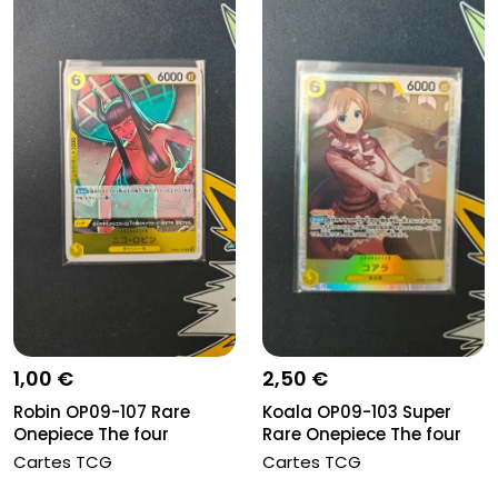
2,50 €
1,00 €
Koala OP09-103 Super
Robin OP09-107 Rare
Rare Onepiece The four
Onepiece The four
empero...
emperors - N...
Cartes TCG
Cartes TCG