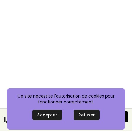
Ce site nécessite l'autorisation de cookies pour
fonctionner correctement.
Accepter
Refuser
Acheter maintenant
1,00 €
Paiement sécurisé