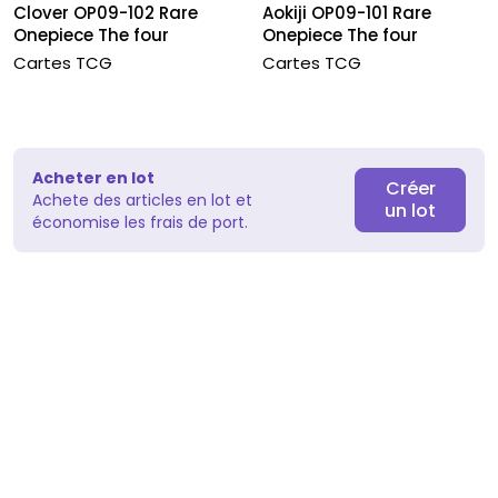
Clover OP09-102 Rare
Aokiji OP09-101 Rare
Onepiece The four
Onepiece The four
emperors -...
emperors -...
Cartes TCG
Cartes TCG
Acheter en lot
Créer
Achete des articles en lot et
un lot
économise les frais de port.