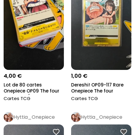
4,00 €
1,00 €
Lot de 80 cartes
Dereshi! OP09-117 Rare
Onepiece OP09 The four
Onepiece The four
emperors (...
emperors...
Cartes TCG
Cartes TCG
Hyttia_Onepiece
Hyttia_Onepiece