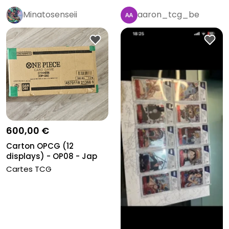
Minatosenseii
aaron_tcg_be
600,00 €
Carton OPCG (12
displays) - OP08 - Jap
Cartes TCG