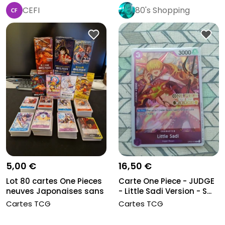
CEFI
80's Shopping
5,00 €
16,50 €
Lot 80 cartes One Pieces
Carte One Piece - JUDGE
neuves Japonaises sans
- Little Sadi Version - S...
do...
Cartes TCG
Cartes TCG