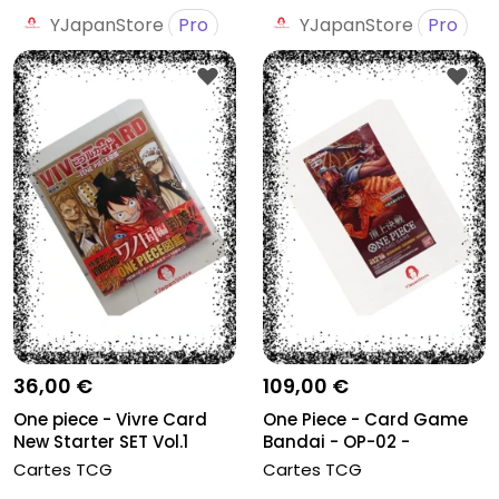
YJapanStore
Pro
YJapanStore
Pro
36,00 €
109,00 €
One piece - Vivre Card
One Piece - Card Game
New Starter SET Vol.1
Bandai - OP-02 -
Paramount W...
Cartes TCG
Cartes TCG