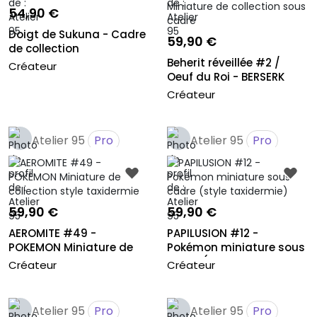
54,90 €
Doigt de Sukuna - Cadre
59,90 €
de collection
Beherit réveillée #2 /
Créateur
Oeuf du Roi - BERSERK
Minia...
Créateur
Atelier 95
Pro
Atelier 95
Pro
59,90 €
59,90 €
AEROMITE #49 -
PAPILUSION #12 -
POKEMON Miniature de
Pokémon miniature sous
collection sty...
cadre (sty...
Créateur
Créateur
Atelier 95
Pro
Atelier 95
Pro