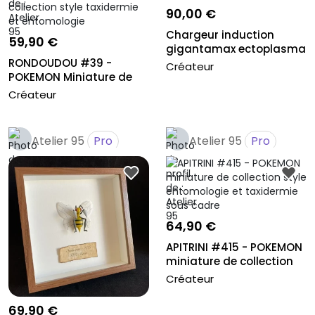
90,00 €
Chargeur induction
59,90 €
gigantamax ectoplasma
RONDOUDOU #39 -
Créateur
POKEMON Miniature de
collection st...
Créateur
Atelier 95
Pro
Atelier 95
Pro
64,90 €
APITRINI #415 - POKEMON
miniature de collection
st...
Créateur
69,90 €