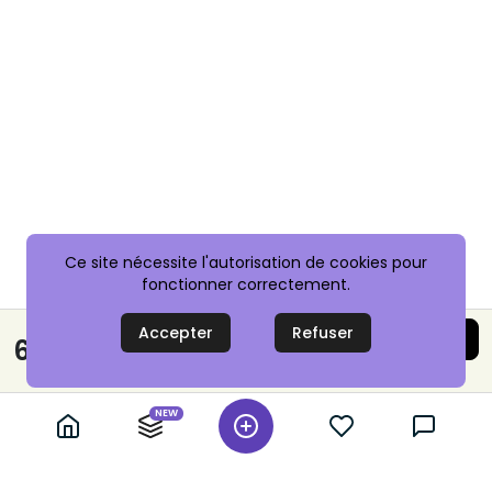
Ce site nécessite l'autorisation de cookies pour
fonctionner correctement.
Accepter
Refuser
Acheter maintenant
69,90 €
Paiement sécurisé
NEW