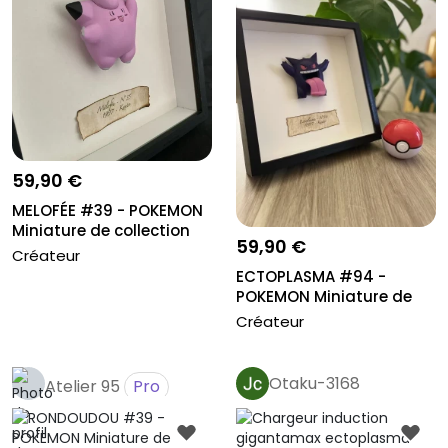
59,90 €
MELOFÉE #39 - POKEMON
Miniature de collection
59,90 €
styl...
Créateur
ECTOPLASMA #94 -
POKEMON Miniature de
collection s...
Créateur
Otaku-3168
Atelier 95
Pro