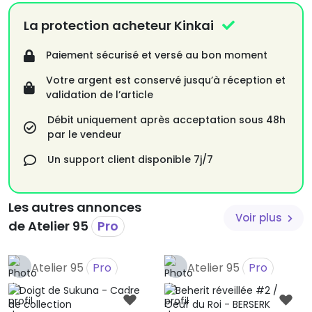
à la main. Elle peut être accrochée sur un mur ou être
posée sur un support (étagère, meuble) et décorera
La protection acheteur Kinkai
parfaitement votre espace.
Paiement sécurisé et versé au bon moment
Disponible dans 3 couleurs de cadre différentes :
Votre argent est conservé jusqu’à réception et
- Noir
validation de l’article
- Bois clair
- Bois foncé
Débit uniquement après acceptation sous 48h
par le vendeur
La dimension du cadre est de 21,4cm x 21,4cm (8" x 8")
Un support client disponible 7j/7
Chaque exemplaire est numéroté et signé.
Les autres annonces
Voir plus
de Atelier 95
Pro
Atelier 95
Pro
Atelier 95
Pro