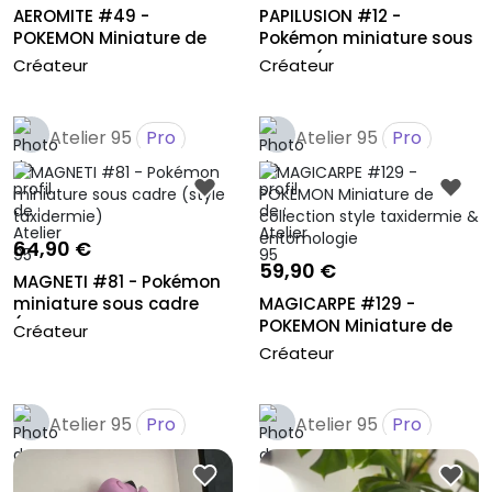
AEROMITE #49 -
PAPILUSION #12 -
POKEMON Miniature de
Pokémon miniature sous
collection sty...
cadre (sty...
Créateur
Créateur
Atelier 95
Pro
Atelier 95
Pro
64,90 €
59,90 €
MAGNETI #81 - Pokémon
miniature sous cadre
MAGICARPE #129 -
(style...
POKEMON Miniature de
Créateur
collection s...
Créateur
Atelier 95
Pro
Atelier 95
Pro