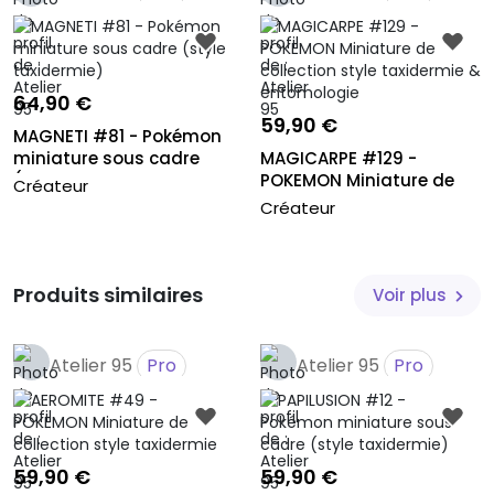
64,90 €
59,90 €
MAGNETI #81 - Pokémon
miniature sous cadre
MAGICARPE #129 -
(style...
POKEMON Miniature de
Créateur
collection s...
Créateur
Produits similaires
Voir plus
Atelier 95
Pro
Atelier 95
Pro
59,90 €
59,90 €