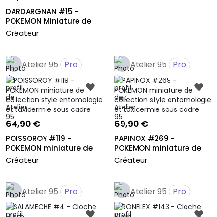
DARDARGNAN #15 -
POKEMON Miniature de
collection s...
Créateur
Atelier 95
Pro
Atelier 95
Pro
64,90 €
69,90 €
POISSOROY #119 -
PAPINOX #269 -
POKEMON miniature de
POKEMON miniature de
collection s...
collection sty...
Créateur
Créateur
Atelier 95
Pro
Atelier 95
Pro