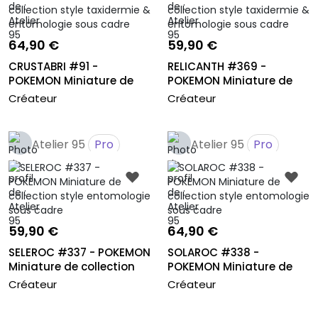
64,90 €
59,90 €
CRUSTABRI #91 -
RELICANTH #369 -
POKEMON Miniature de
POKEMON Miniature de
collection st...
collection s...
Créateur
Créateur
Atelier 95
Pro
Atelier 95
Pro
59,90 €
64,90 €
SELEROC #337 - POKEMON
SOLAROC #338 -
Miniature de collection
POKEMON Miniature de
sty...
collection sty...
Créateur
Créateur