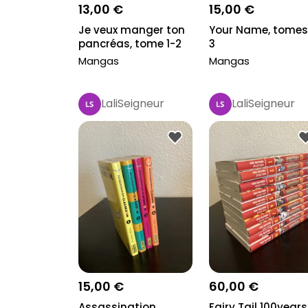
13,00 €
15,00 €
Je veux manger ton
Your Name, tomes
pancréas, tome 1-2
3
Mangas
Mangas
LaliSeigneur
LaliSeigneur
15,00 €
60,00 €
Assassination
Fairy Tail 100years