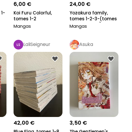
6,00 €
24,00 €
 1-
Koi Furu Colorful,
Yozakura family,
tomes 1-2
tomes 1-2-3-(tomes
4 manquant)-5
Mangas
Mangas
LaliSeigneur
Asuka
42,00 €
3,50 €
Blue Flag, tomes 1-8
The Gentlemen's