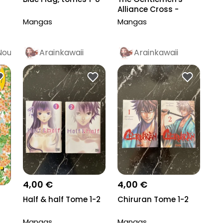
Alliance Cross -
Tome 1
Mangas
Mangas
Nou
Arainkawaii
Arainkawaii
4,00 €
4,00 €
Half & half Tome 1-2
Chiruran Tome 1-2
Mangas
Mangas