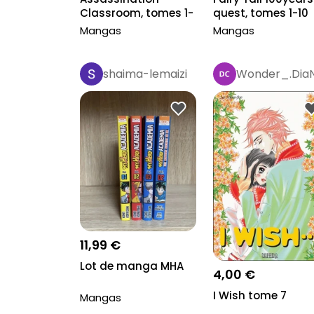
Classroom, tomes 1-
quest, tomes 1-10
4
Mangas
Mangas
shaima-lemaizi
Wonder_.Dia
11,99 €
Lot de manga MHA
4,00 €
I Wish tome 7
Mangas