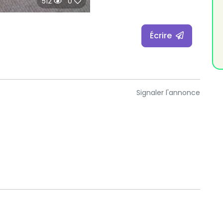
512
0
Écrire
Signaler l'annonce