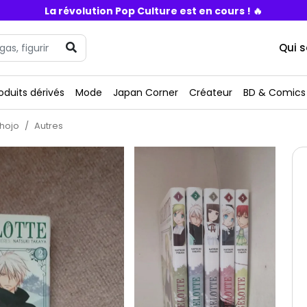
La révolution Pop Culture est en cours ! 🔥
Qui 
oduits dérivés
Mode
Japan Corner
Créateur
BD & Comics
hojo
Autres