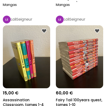
manquant)-5
Mangas
Mangas
LaliSeigneur
LaliSeigneur
15,00 €
60,00 €
Assassination
Fairy Tail 100years quest,
Classroom, tomes 1-4
tomes 1-10