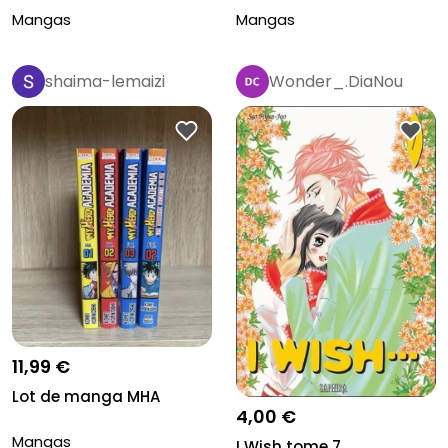
Mangas
Mangas
shaima-lemaizi
Wonder_.DiaNou
11,99 €
Lot de manga MHA
4,00 €
Mangas
I Wish tome 7