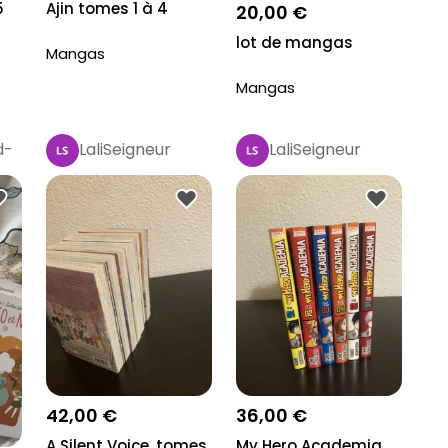
5
Ajin tomes 1 à 4
20,00 €
lot de mangas
Mangas
Mangas
d-
LaliSeigneur
LaliSeigneur
42,00 €
36,00 €
A Silent Voice, tomes
My Hero Academia,