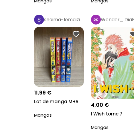
Mangas
Mangas
shaima-lemaizi
Wonder_.Dia
11,99 €
Lot de manga MHA
4,00 €
I Wish tome 7
Mangas
Mangas