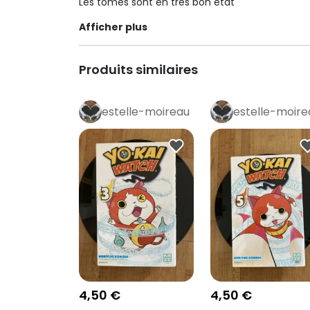
Les tomes sont en très bon état
Afficher plus
Produits similaires
estelle-moireau
estelle-moire
4,50 €
4,50 €