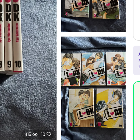
415
10