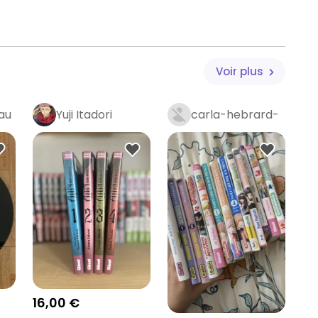
Voir plus
au
Yuji Itadori
carla-hebrard-
royer
16,00 €