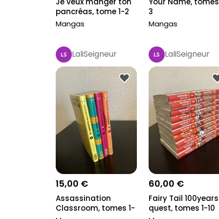
Je veux manger ton
Your Name, tomes
pancréas, tome 1-2
3
Mangas
Mangas
LaliSeigneur
LaliSeigneur
15,00 €
60,00 €
Assassination
Fairy Tail 100years
Classroom, tomes 1-
quest, tomes 1-10
4