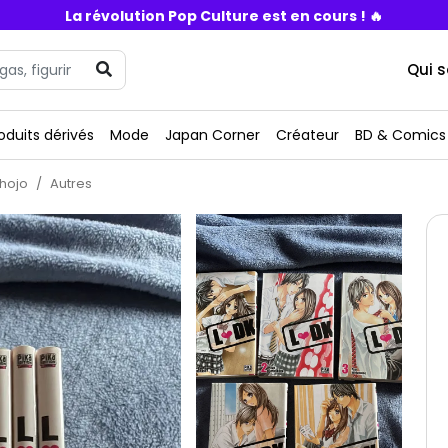
La révolution Pop Culture est en cours ! 🔥
Qui 
oduits dérivés
Mode
Japan Corner
Créateur
BD & Comics
hojo
Autres