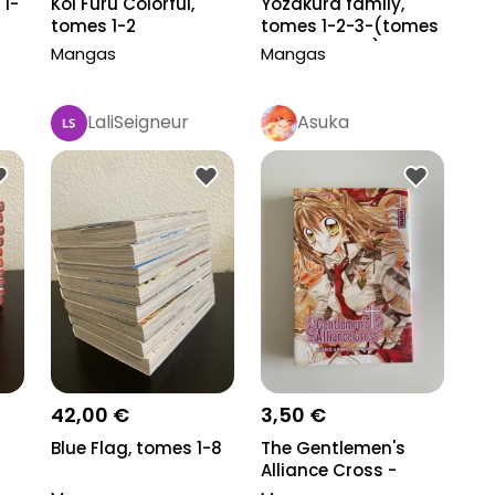
 1-
Koi Furu Colorful,
Yozakura family,
tomes 1-2
tomes 1-2-3-(tomes
4 manquant)-5
Mangas
Mangas
LaliSeigneur
Asuka
42,00 €
3,50 €
Blue Flag, tomes 1-8
The Gentlemen's
Alliance Cross -
Tome 1