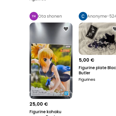
Ota shonen
Anonyme-52
5,00 €
Figurine plate Bla
Butler
Figurines
25,00 €
Figurine kohaku