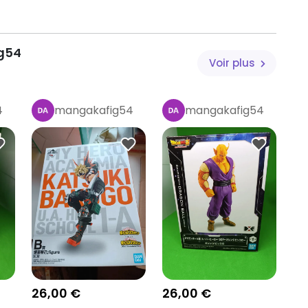
g54
Voir plus
4
mangakafig54
mangakafig54
Pro
Pro
26,00 €
26,00 €