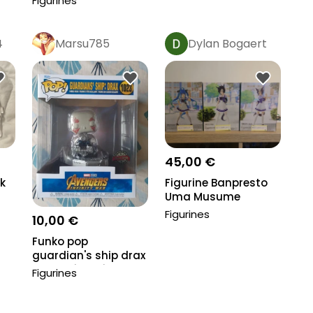
Figurines
4
Marsu785
Dylan Bogaert
45,00 €
ck
Figurine Banpresto
Uma Musume
Figurines
10,00 €
Funko pop
guardian's ship drax
1023 spécial éditio...
Figurines