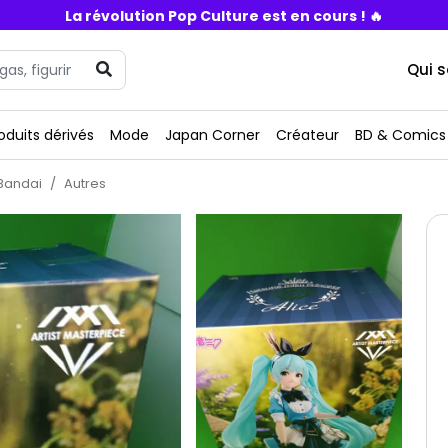
La révolution Pop Culture est en cours ! 🔥
Qui 
oduits dérivés
Mode
Japan Corner
Créateur
BD & Comics
Bandai
Autres