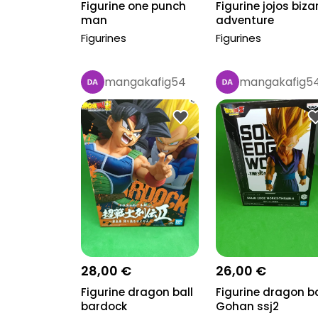
Figurine one punch
Figurine jojos biza
man
adventure
Figurines
Figurines
mangakafig54
mangakafig5
Pro
Pro
28,00 €
26,00 €
Figurine dragon ball
Figurine dragon ba
bardock
Gohan ssj2