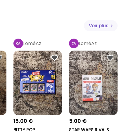
Voir plus
LoméAz
LoméAz
15,00 €
5,00 €
BITTY POP
STAR WARS RIVALS