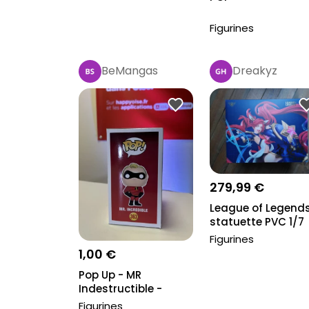
Figurines
BeMangas
Dreakyz
279,99 €
League of Legend
statuette PVC 1/7
Star Guardian...
Figurines
1,00 €
Pop Up - MR
Indestructible -
Disney Pixar
Figurines