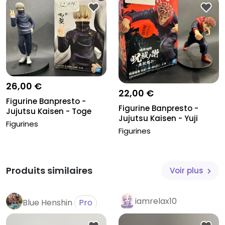
26,00 €
22,00 €
Figurine Banpresto -
Figurine Banpresto -
Jujutsu Kaisen - Toge
Jujutsu Kaisen - Yuji
Inumaki...
Figurines
Itadori...
Figurines
Produits similaires
Voir plus
iamrelax10
Blue Henshin
Pro