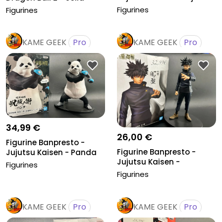
cm.
Edge...
Figurines
Figurines
KAME GEEK
Pro
KAME GEEK
Pro
34,99 €
26,00 €
Figurine Banpresto -
Figurine Banpresto -
Jujutsu Kaisen - Panda
Jujutsu Kaisen -
17cm
Figurines
Fushiguro Me...
Figurines
KAME GEEK
Pro
KAME GEEK
Pro