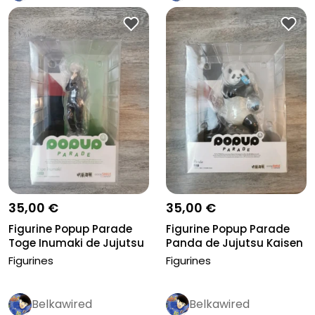
35,00 €
35,00 €
Figurine Popup Parade
Figurine Popup Parade
Toge Inumaki de Jujutsu
Panda de Jujutsu Kaisen
Kais...
Neuv...
Figurines
Figurines
Belkawired
Belkawired