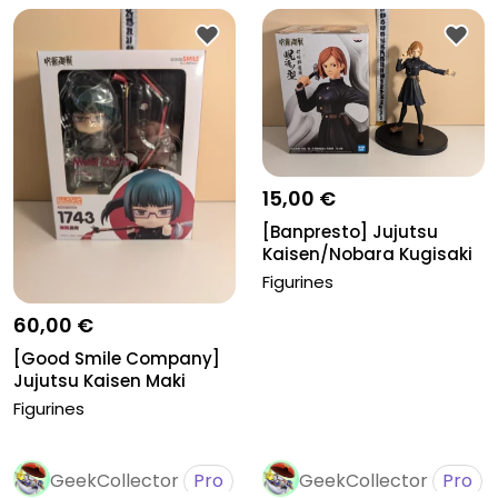
Pro
Pro
15,00 €
[Banpresto] Jujutsu
Kaisen/Nobara Kugisaki
Figurines
60,00 €
[Good Smile Company]
Jujutsu Kaisen Maki
Zenin
Figurines
GeekCollector
Pro
GeekCollector
Pro