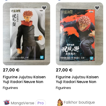
27,00 €
27,00 €
Figurine Jujutsu Kaisen
Figurine Jujutsu Kaisen
Yuji Itadori Neuve Non
Yuji Itadori Neuve Non
Déb...
Déb...
Figurines
Figurines
Falkhor boutique
MangaVerse
Pro