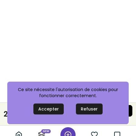
Ce site nécessite l'autorisation de cookies pour
fonctionner correctement.
Accepter
Refuser
Acheter maintenant
22,00 €
Paiement sécurisé
NEW