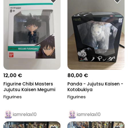
12,00 €
80,00 €
Figurine Chibi Masters
Panda - Jujutsu Kaisen -
Jujutsu Kaisen Megumi
Kotobukiya
Fushi...
Figurines
Figurines
iamrelax10
iamrelax10