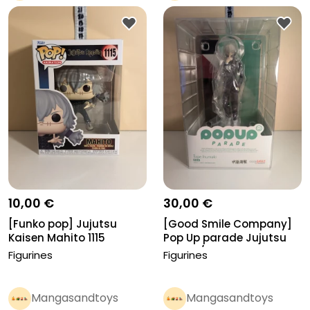
Pro
Pro
10,00 €
30,00 €
[Funko pop] Jujutsu
[Good Smile Company]
Kaisen Mahito 1115
Pop Up parade Jujutsu
Kaisen/...
Figurines
Figurines
Mangasandtoys
Mangasandtoys