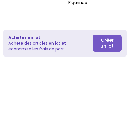
Kaisen/...
Figurines
Acheter en lot
Créer
Achete des articles en lot et
un lot
économise les frais de port.