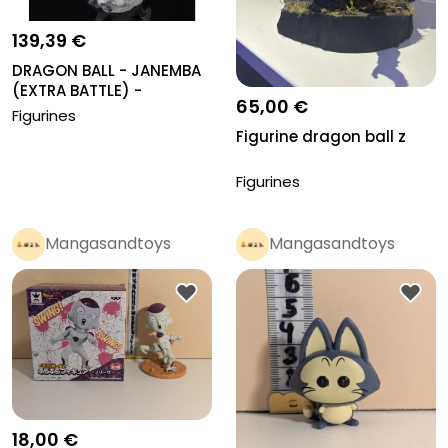
139,39 €
DRAGON BALL - JANEMBA
(EXTRA BATTLE) -
65,00 €
STATUETTE F...
Figurines
Figurine dragon ball z
Figurines
Mangasandtoys
Mangasandtoys
Pro
Pro
18,00 €