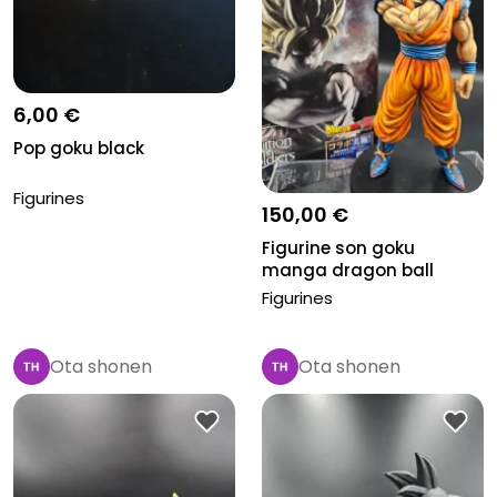
6,00 €
Pop goku black
Figurines
150,00 €
Figurine son goku
manga dragon ball
repainted 2d
Figurines
Ota shonen
Ota shonen