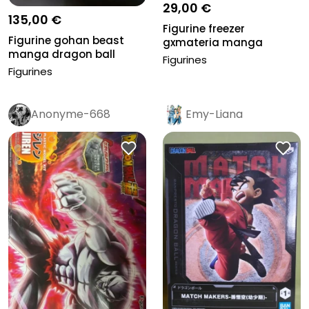
29,00 €
135,00 €
Figurine freezer
Figurine gohan beast
gxmateria manga
manga dragon ball
dragon ball
Figurines
repainted 2...
Figurines
Anonyme-668
Emy-Liana