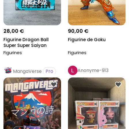
28,00 €
90,00 €
Figurine Dragon Ball
Figurine de Goku
Super Super Saiyan
Gogeta Neu...
Figurines
Figurines
Anonyme-913
MangaVerse
Pro