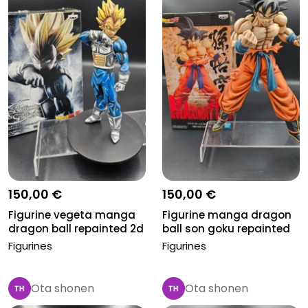
150,00 €
150,00 €
Figurine vegeta manga
Figurine manga dragon
dragon ball repainted 2d
ball son goku repainted
2d
Figurines
Figurines
Ota shonen
Ota shonen