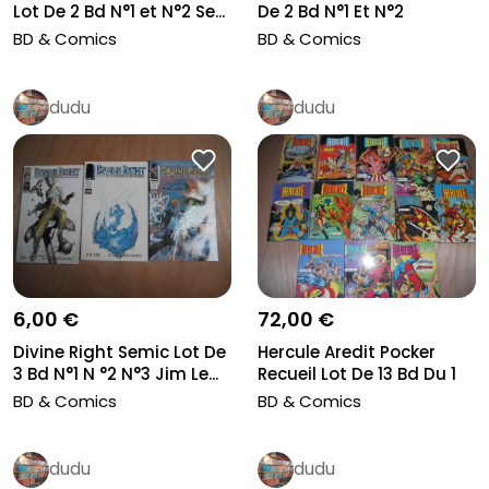
De 2 Bd N°1 Et N°2
Lot De 2 Bd N°1 et N°2 Se...
Delcourt...
BD & Comics
BD & Comics
dudu
dudu
6,00 €
72,00 €
Divine Right Semic Lot De
Hercule Aredit Pocker
3 Bd N°1 N °2 N°3 Jim Le...
Recueil Lot De 13 Bd Du 1
Au...
BD & Comics
BD & Comics
dudu
dudu