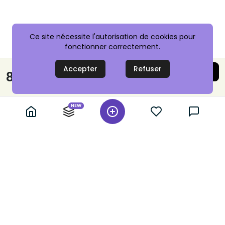
Ce site nécessite l'autorisation de cookies pour
fonctionner correctement.
Accepter
Refuser
Acheter maintenant
8,95 €
Paiement sécurisé
NEW
+ 10,000 annonces vérifiées