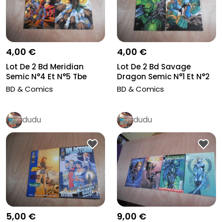
4,00 €
4,00 €
Lot De 2 Bd Meridian
Lot De 2 Bd Savage
Semic N°4 Et N°5 Tbe
Dragon Semic N°1 Et N°2
TBE
BD & Comics
BD & Comics
dudu
dudu
5,00 €
9,00 €