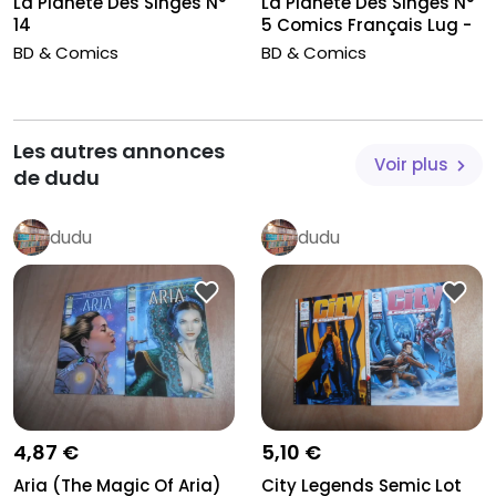
La Planète Des Singes N°
La Planète Des Singes N°
14
5 Comics Français Lug -
J...
BD & Comics
BD & Comics
Les autres annonces
Voir plus
de dudu
dudu
dudu
5,10 €
4,87 €
City Legends Semic Lot
Aria (The Magic Of Aria)