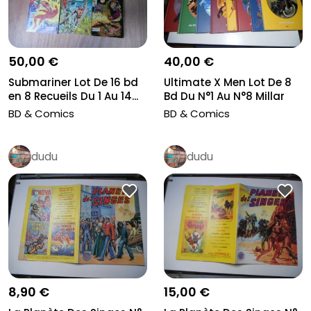
50,00 €
40,00 €
Submariner Lot De 16 bd
Ultimate X Men Lot De 8
en 8 Recueils Du 1 Au 14...
Bd Du N°1 Au N°8 Millar
Ku...
BD & Comics
BD & Comics
dudu
dudu
8,90 €
15,00 €