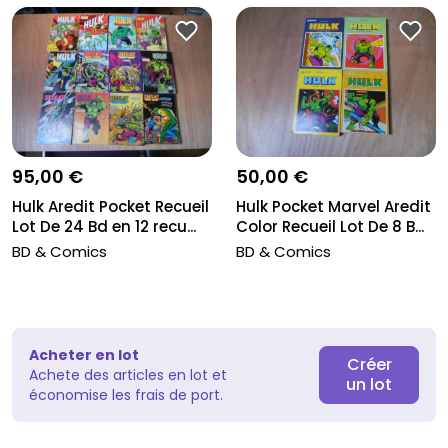
95,00 €
50,00 €
Hulk Aredit Pocket Recueil
Hulk Pocket Marvel Aredit
Lot De 24 Bd en 12 recu...
Color Recueil Lot De 8 B...
BD & Comics
BD & Comics
Acheter en lot
Créer
Achete des articles en lot et
un lot
économise les frais de port.