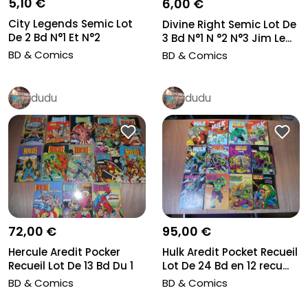
5,10 €
6,00 €
City Legends Semic Lot
Divine Right Semic Lot De
De 2 Bd N°1 Et N°2
3 Bd N°1 N °2 N°3 Jim Le...
Delcourt...
BD & Comics
BD & Comics
dudu
dudu
95,00 €
72,00 €
Hulk Aredit Pocket Recueil
Hercule Aredit Pocker
Lot De 24 Bd en 12 recu...
Recueil Lot De 13 Bd Du 1
Au...
BD & Comics
BD & Comics