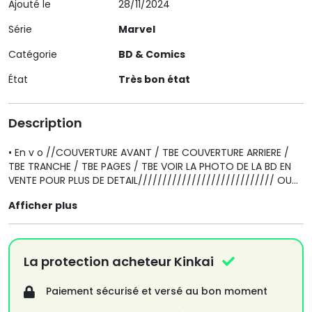
Ajouté le
28/11/2024
Série
Marvel
Catégorie
BD & Comics
État
Très bon état
Description
• En v o //COUVERTURE AVANT / TBE COUVERTURE ARRIERE /
TBE TRANCHE / TBE PAGES / TBE VOIR LA PHOTO DE LA BD EN
VENTE POUR PLUS DE DETAIL//////////////////////////// OU
CONTACTER MOI POUR PLUS DE RENSEIGNEMENT /////// PLUS
Afficher plus
DE 400 BD A L'UNTEES en v o / u s a
//////////////////////////////// visitez Ma
boutique////////////////// Merci
La protection acheteur Kinkai
Paiement sécurisé et versé au bon moment