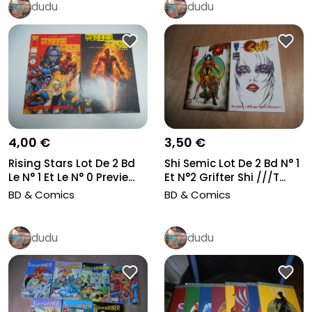
dudu
dudu
4,00 €
3,50 €
Rising Stars Lot De 2 Bd
Shi Semic Lot De 2 Bd N° 1
Le N° 1 Et Le N° 0 Previe...
Et N°2 Grifter Shi ///T...
BD & Comics
BD & Comics
dudu
dudu