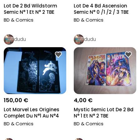
Lot De 2 Bd Wildstorm
Lot De 4 Bd Ascension
Semic N° 1 Et N° 2 TBE
Semic N° 0 /1 /2 / 3 TBE
BD & Comics
BD & Comics
dudu
dudu
150,00 €
4,00 €
Lot Marvel Les Origines
Mystic Semic Lot De 2 Bd
Complet Du N°1 Au N°4
N° 1 Et N° 2 TBE
Marv...
BD & Comics
BD & Comics