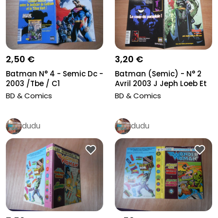
3,20 €
2,50 €
Batman (Semic) - N° 2
Batman N° 4 - Semic Dc -
Avril 2003 J Jeph Loeb Et
2003 /Tbe / C1
Ji...
BD & Comics
BD & Comics
dudu
dudu