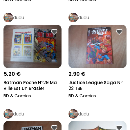
dudu
dudu
5,20 €
2,90 €
Batman Poche N°29 Ma
Justice League Saga N°
Ville Est Un Brasier
22 TBE
Sagediti...
BD & Comics
BD & Comics
dudu
dudu