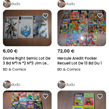
dudu
dudu
6,00 €
72,00 €
Divine Right Semic Lot De
Hercule Aredit Pocker
3 Bd N°1 N °2 N°3 Jim Le...
Recueil Lot De 13 Bd Du 1
Au...
BD & Comics
BD & Comics
dudu
dudu