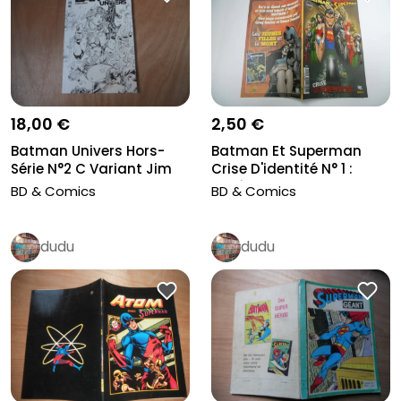
18,00 €
2,50 €
Batman Univers Hors-
Batman Et Superman
Série N°2 C Variant Jim
Crise D'identité N° 1 :
Lee Ur...
Funérai...
BD & Comics
BD & Comics
dudu
dudu