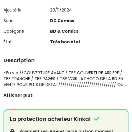
Ajouté le
28/11/2024
Série
DC Comics
Catégorie
BD & Comics
État
Très bon état
Description
• En v o //COUVERTURE AVANT / TBE COUVERTURE ARRIERE /
TBE TRANCHE / TBE PAGES / TBE VOIR LA PHOTO DE LA BD EN
VENTE POUR PLUS DE DETAIL//////////////////////////// OU
CONTACTER MOI POUR PLUS DE RENSEIGNEMENT /////// PLUS
Afficher plus
DE 400 BD A L'UNTEES en v o / u s a
//////////////////////////////// visitez Ma
boutique////////////////// Merci
La protection acheteur Kinkai
Paiement sécurisé et versé au bon moment