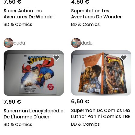
7,50 €
4,50 €
Super Action Les
Super Action Les
Aventures De Wonder
Aventures De Wonder
Woman Recueil...
Woman Recueil...
BD & Comics
BD & Comics
dudu
dudu
6,50 €
7,90 €
Superman Dc Comics Lex
Superman L'encyclopédie
Luthor Panini Comics TBE
De L'homme D'acier
Semic D...
BD & Comics
BD & Comics