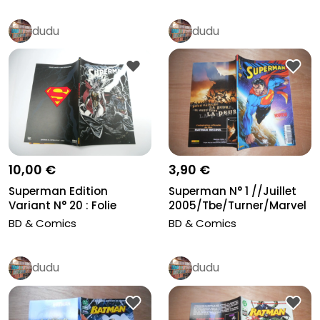
dudu
dudu
10,00 €
3,90 €
Superman Edition
Superman N° 1 //Juillet
Variant N° 20 : Folie
2005/Tbe/Turner/Marvel
Contagieuse...
Pan...
BD & Comics
BD & Comics
dudu
dudu