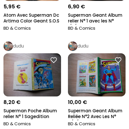
5,95 €
6,90 €
Atom Avec Superman Dc
Superman Geant Album
Artima Color Geant S.O.S
relier N° 1 avec les N°
Dan...
1/2/3...
BD & Comics
BD & Comics
dudu
dudu
10,00 €
8,20 €
Superman Geant Album
Superman Poche Album
Reliée N°2 Avec Les N°
relier N° 1 Sagedition
4/5/6...
AVEC L...
BD & Comics
BD & Comics