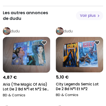
Les autres annonces
Voir plus
de dudu
dudu
dudu
5,10 €
4,87 €
City Legends Semic Lot
Aria (The Magic Of Aria)
De 2 Bd N°1 Et N°2
Lot De 2 Bd N°1 et N°2 Se...
Delcourt...
BD & Comics
BD & Comics