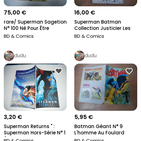
16,00 €
75,00 €
Superman Batman
rare/ Superman Sagetion
Collection Justicier Les
N° 100 Né Pour Être
Origines...
Super...
BD & Comics
BD & Comics
dudu
dudu
3,20 €
5,95 €
Superman Returns " :
Batman Géant N° 9
Superman Hors-Série N° 1
L'homme Au Foulard
( Ju...
Sagédition
BD & Comics
BD & Comics