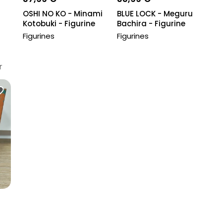
OSHI NO KO - Minami
BLUE LOCK - Meguru
Kotobuki - Figurine
Bachira - Figurine
Relax Time...
12cm
Figurines
Figurines
r