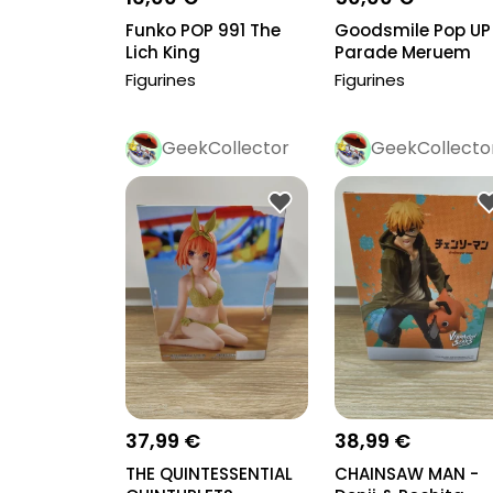
Funko POP 991 The
Goodsmile Pop UP
Lich King
Parade Meruem
Hunter x Hunter
Figurines
Figurines
GeekCollector
GeekCollecto
Pro
Pro
37,99 €
38,99 €
THE QUINTESSENTIAL
CHAINSAW MAN -