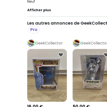
Neuf
Afficher plus
Les autres annonces de GeekCollec
Pro
GeekCollector
GeekCollecto
Pro
Pro
16,00 €
50,00 €