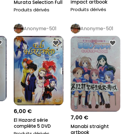
impact artbook
Murata Selection Full
tenchi Muyo sequ...
Color Comi...
Produits dérivés
Produits dérivés
Anonyme-501
Anonyme-501
6,00 €
7,00 €
El Hazard série
complète 5 DVD
Manabi straight
artbook
Produits dérivés