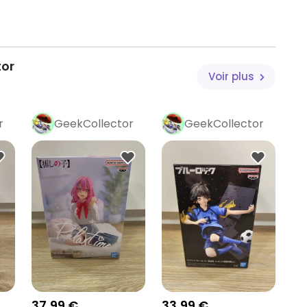
tor
Voir plus
r
GeekCollector
GeekCollector
Pro
Pro
37,99 €
33,99 €