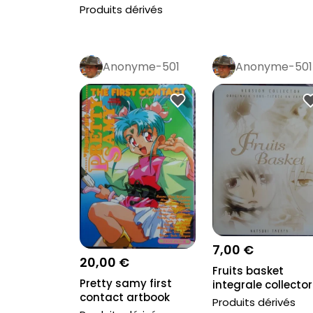
Produits dérivés
Anonyme-501
Anonyme-501
7,00 €
20,00 €
Fruits basket
Pretty samy first
integrale collector
contact artbook
DVD VOST
Produits dérivés