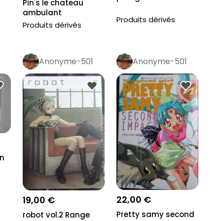
Pin's le chateau
ambulant
Produits dérivés
Produits dérivés
Anonyme-501
Anonyme-501
n
22,00 €
19,00 €
Pretty samy second
robot vol.2 Range