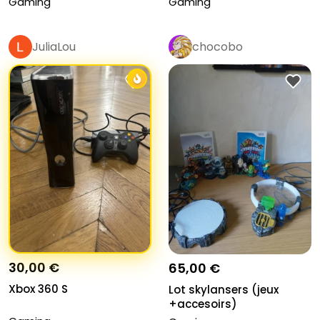
Gaming
Gaming
JuliaLou
chocobo
30,00 €
65,00 €
Xbox 360 S
Lot skylansers (jeux
+accesoirs)