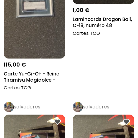
1,00 €
Lamincards Dragon Ball,
C-18, numéro 48
Cartes TCG
115,00 €
Carte Yu-Gi-Oh - Reine
Tiramisu Magidolce -
CCC g...
Cartes TCG
salvadores
salvadores