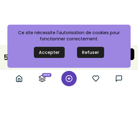
Ce site nécessite l'autorisation de cookies pour
fonctionner correctement.
Accepter
Refuser
Acheter maintenant
5,00 €
Paiement sécurisé
NEW
+ 10,000 annonces vérifiées