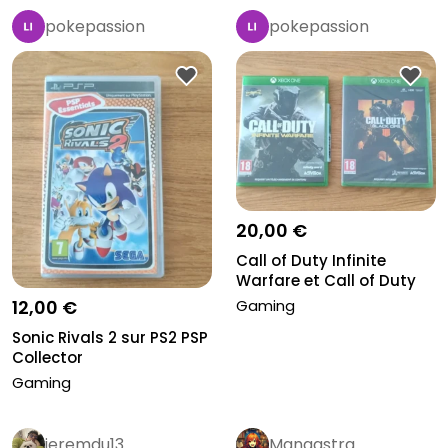
pokepassion
pokepassion
20,00 €
Call of Duty Infinite
Warfare et Call of Duty
Blac...
12,00 €
Gaming
Sonic Rivals 2 sur PS2 PSP
Collector
Gaming
jeremdu13
Mangastra