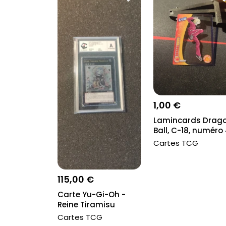
1,00 €
Lamincards Drag
Ball, C-18, numéro
Cartes TCG
115,00 €
Carte Yu-Gi-Oh -
Reine Tiramisu
Magidolce - CCC g...
Cartes TCG