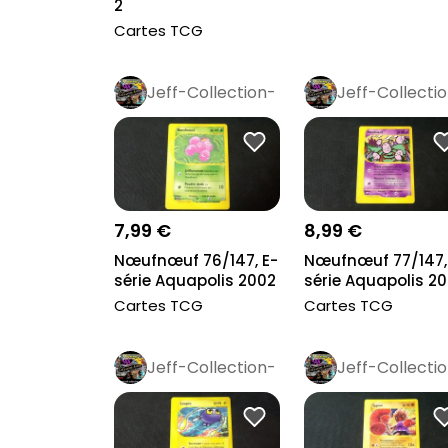
2
Cartes TCG
Jeff-Collection-
Jeff-Collecti
Rétro
Pro
Rétro
Pro
7,99 €
8,99 €
Nœufnœuf 76/147, E-
Nœufnœuf 77/147,
série Aquapolis 2002
série Aquapolis 2
Cartes TCG
Cartes TCG
Jeff-Collection-
Jeff-Collecti
Rétro
Pro
Rétro
Pro