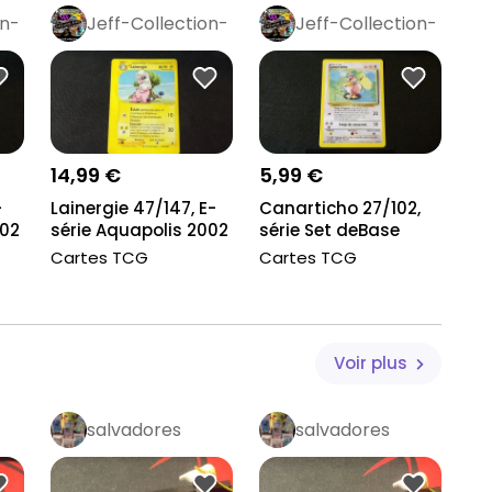
on-
Jeff-Collection-
Jeff-Collection-
Rétro
Pro
Rétro
Pro
14,99 €
5,99 €
-
Lainergie 47/147, E-
Canarticho 27/102,
002
série Aquapolis 2002
série Set deBase
Cartes TCG
Cartes TCG
Voir plus
salvadores
salvadores