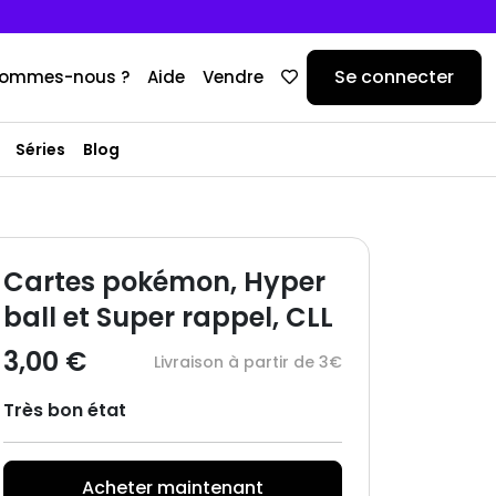
Se connecter
sommes-nous ?
Aide
Vendre
Séries
Blog
Cartes pokémon, Hyper
ball et Super rappel, CLL
3,00 €
Livraison à partir de 3€
Très bon état
Acheter maintenant