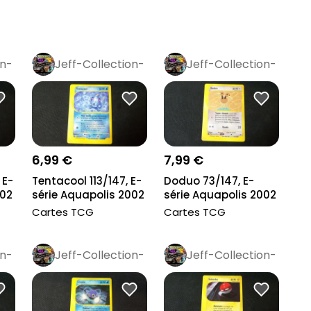
on-
Jeff-Collection-
Jeff-Collection-
Rétro
Pro
Rétro
Pro
6,99 €
7,99 €
 E-
Tentacool 113/147, E-
Doduo 73/147, E-
002
série Aquapolis 2002
série Aquapolis 2002
Cartes TCG
Cartes TCG
on-
Jeff-Collection-
Jeff-Collection-
Rétro
Pro
Rétro
Pro