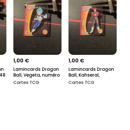
1,00 €
1,00 €
on
Lamincards Dragon
Lamincards Dragon
 48
Ball, Vegeta, numéro
Ball, Kahseral,
27
numéro 111
Cartes TCG
Cartes TCG