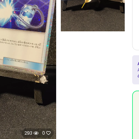
293
0