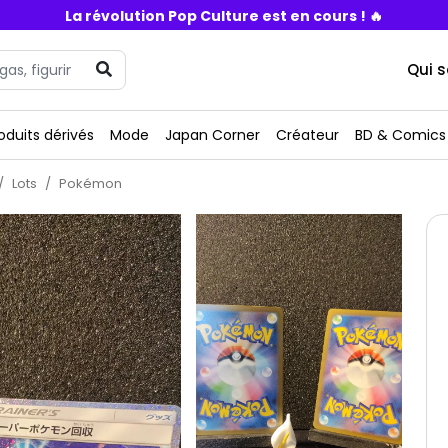
La révolution Pop Culture est en cours ! 🔥
Qui 
oduits dérivés
Mode
Japan Corner
Créateur
BD & Comics
Lots
Pokémon