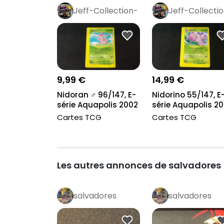
Jeff-Collection-
Jeff-Collecti
Rétro
Pro
Rétro
Pro
9,99 €
14,99 €
Nidoran ♂ 96/147, E-
Nidorino 55/147, E
série Aquapolis 2002
série Aquapolis 2
Cartes TCG
Cartes TCG
Les autres annonces de salvadores
salvadores
salvadores