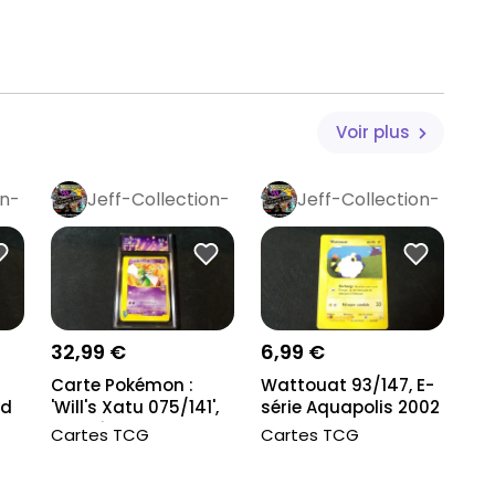
Voir plus
on-
Jeff-Collection-
Jeff-Collection-
Rétro
Pro
Rétro
Pro
32,99 €
6,99 €
Carte Pokémon :
Wattouat 93/147, E-
'd
'Will's Xatu 075/141',
série Aquapolis 2002
Gradé Colle...
Cartes TCG
Cartes TCG