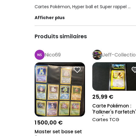
Cartes Pokémon, Hyper ball et Super rappel
Afficher plus
Officiel !
Série : CLL
Produits similaires
Langue : japonais
Nico69
Jeff-Collecti
État : excellent
Rétro
Pro
25,99 €
Carte Pokémon :
'Falkner's Farfetch
003/141', Gr...
Cartes TCG
1 500,00 €
Master set base set