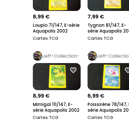
8,99 €
7,99 €
Loupio 71/147, E-série
Tygnon 81/147, E-
Aquapolis 2002
série Aquapolis 2
Cartes TCG
Cartes TCG
Jeff-Collection-
Jeff-Collecti
Rétro
Pro
Rétro
Pro
8,99 €
6,99 €
Mimigal 111/147, E-
Poissirène 78/147, 
série Aquapolis 2002
série Aquapolis 2
Cartes TCG
Cartes TCG