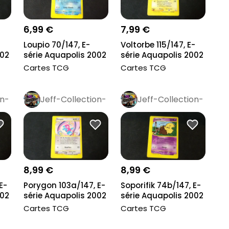
6,99 €
7,99 €
Loupio 70/147, E-
Voltorbe 115/147, E-
002
série Aquapolis 2002
série Aquapolis 2002
Cartes TCG
Cartes TCG
on-
Jeff-Collection-
Jeff-Collection-
Rétro
Pro
Rétro
Pro
8,99 €
8,99 €
E-
Porygon 103a/147, E-
Soporifik 74b/147, E-
002
série Aquapolis 2002
série Aquapolis 2002
Cartes TCG
Cartes TCG