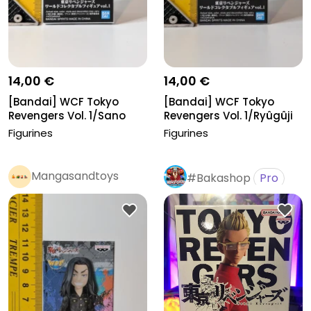
14,00 €
14,00 €
[Bandai] WCF Tokyo
[Bandai] WCF Tokyo
Revengers Vol. 1/Sano
Revengers Vol. 1/Ryûgûji
Manjiro
Ken
Figurines
Figurines
Mangasandtoys
#Bakashop
Pro
Pro