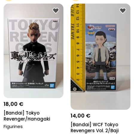
Pro
Pro
18,00 €
[Bandai] Tokyo
14,00 €
Revenger/Hanagaki
[Bandai] WCF Tokyo
takemichi
Figurines
Revengers Vol. 2/Baji