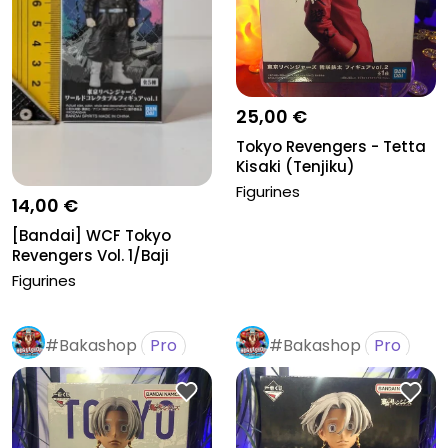
25,00 €
Tokyo Revengers - Tetta
Kisaki (Tenjiku)
Figurines
14,00 €
[Bandai] WCF Tokyo
Revengers Vol. 1/Baji
Keisuke
Figurines
#Bakashop
Pro
#Bakashop
Pro