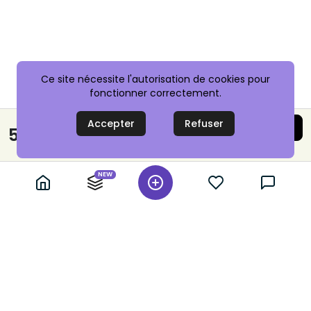
Ce site nécessite l'autorisation de cookies pour
fonctionner correctement.
Accepter
Refuser
Acheter maintenant
5,00 €
Paiement sécurisé
NEW