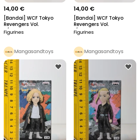
14,00 €
14,00 €
[Bandai] WCF Tokyo
[Bandai] WCF Tokyo
Revengers Vol.
Revengers Vol.
2/Hanemiya Kazut...
1/Hanagaki Takem...
Figurines
Figurines
Mangasandtoys
Mangasandtoys
Pro
Pro