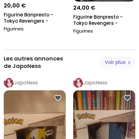
20,00 €
24,00 €
Figurine Banpresto -
Figurine Banpresto -
Tokyo Revengers -
Tokyo Revengers -
Keisuke Baj...
Figurines
Matsuno Chi...
Figurines
Les autres annonces
Voir plus
de JapoNess
JapoNess
JapoNess