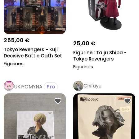
255,00 €
25,00 €
Tokyo Revengers - Kuji
Figurine : Taiju Shiba -
Decisive Battle Oath Set
Tokyo Revengers
co...
Figurines
Figurines
Chifuyu
UKIYOMYNA
Pro