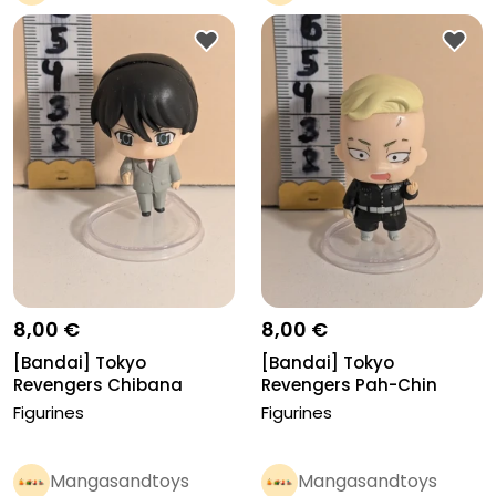
Pro
Pro
8,00 €
8,00 €
[Bandai] Tokyo
[Bandai] Tokyo
Revengers Chibana
Revengers Pah-Chin
Naoto
Figurines
Figurines
Mangasandtoys
Mangasandtoys