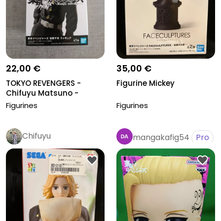
22,00 €
35,00 €
TOKYO REVENGERS -
Figurine Mickey
Chifuyu Matsuno -
Figurine Banpr...
Figurines
Figurines
Chifuyu
mangakafig54
Pro