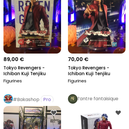
89,00 €
70,00 €
Tokyo Revengers -
Tokyo Revengers -
Ichiban Kuji Tenjiku
Ichiban Kuji Tenjiku
edition Kur...
edition Iza...
Figurines
Figurines
l’antre fantaisique
#Bakashop
Pro