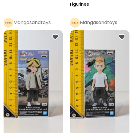
Keisuke
Figurines
Mangasandtoys
Mangasandtoys
Pro
Pro