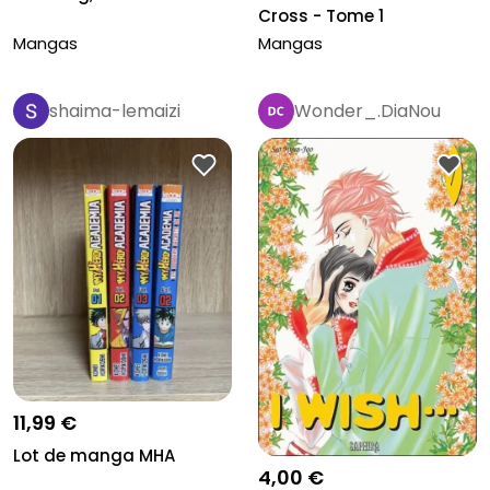
Cross - Tome 1
Mangas
Mangas
shaima-lemaizi
Wonder_.DiaNou
11,99 €
Lot de manga MHA
4,00 €