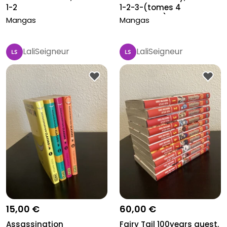
1-2
1-2-3-(tomes 4
manquant)-5
Mangas
Mangas
LaliSeigneur
LaliSeigneur
15,00 €
60,00 €
Assassination
Fairy Tail 100years quest,