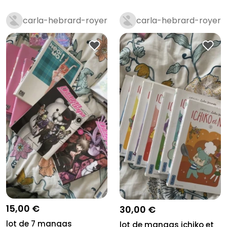
carla-hebrard-royer
carla-hebrard-royer
15,00 €
30,00 €
lot de 7 mangas
lot de mangas ichiko et