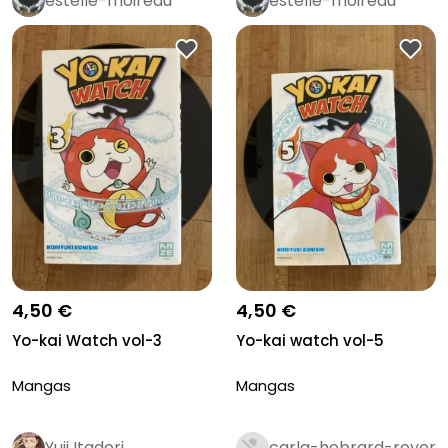
estelle-moireau
estelle-moireau
4,50 €
4,50 €
Yo-kai Watch vol-3
Yo-kai watch vol-5
Mangas
Mangas
Yuji Itadori
carla-hebrard-royer