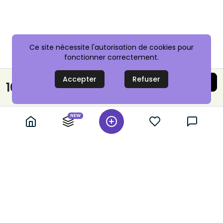
Ce site nécessite l'autorisation de cookies pour
fonctionner correctement.
Accepter
Refuser
Acheter maintenant
10,00 €
Paiement sécurisé
NEW
+ 10,000 annonces vérifiées