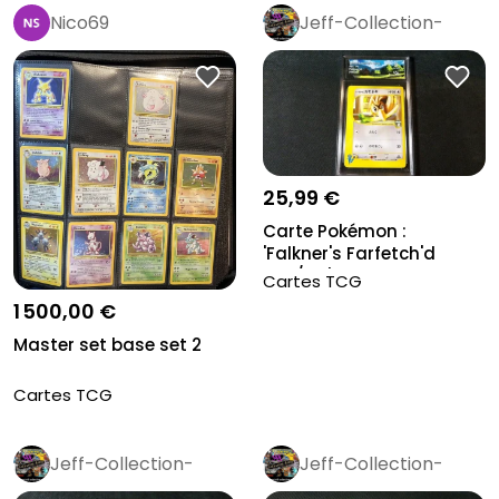
Nico69
Jeff-Collection-
Rétro
Pro
25,99 €
Carte Pokémon :
'Falkner's Farfetch'd
003/141', Gr...
Cartes TCG
1 500,00 €
Master set base set 2
Cartes TCG
Jeff-Collection-
Jeff-Collection-
Rétro
Pro
Rétro
Pro