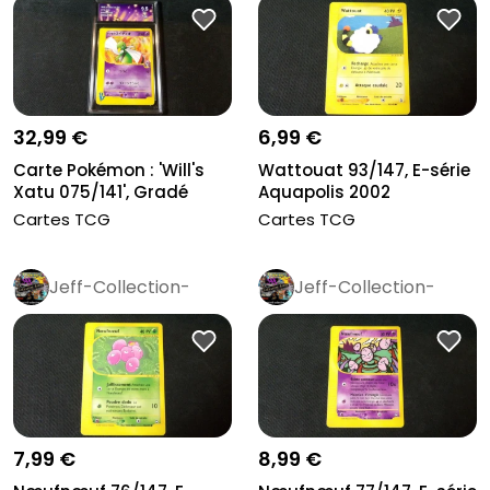
32,99 €
6,99 €
Carte Pokémon : 'Will's
Wattouat 93/147, E-série
Xatu 075/141', Gradé
Aquapolis 2002
Colle...
Cartes TCG
Cartes TCG
Jeff-Collection-
Jeff-Collection-
Rétro
Pro
Rétro
Pro
7,99 €
8,99 €