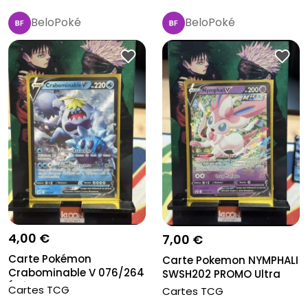
BeloPoké
BeloPoké
4,00 €
7,00 €
Carte Pokémon
Carte Pokemon NYMPHALI
Crabominable V 076/264
SWSH202 PROMO Ultra
Épée & Boucli...
Rare V...
Cartes TCG
Cartes TCG