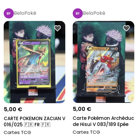
BeloPoké
BeloPoké
5,00 €
5,00 €
Carte Pokémon Archéduc
CARTE POKEMON ZACIAN V
de Hisui V 083/189 Epée
016/025 🇫🇷 FR 🇫🇷
&...
CELEBRATIO...
Cartes TCG
Cartes TCG