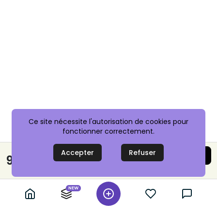
Ce site nécessite l'autorisation de cookies pour
fonctionner correctement.
Accepter
Refuser
Acheter maintenant
9,00 €
Paiement sécurisé
NEW