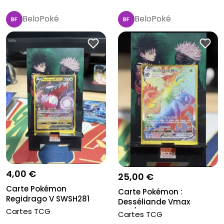
BeloPoké
BeloPoké
4,00 €
25,00 €
Carte Pokémon
Carte Pokémon :
Regidrago V SWSH281
Desséliande Vmax
Promo Epée & Bou...
Cartes TCG
206/203 Evolution...
Cartes TCG