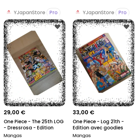
YJapanStore
Pro
YJapanStore
Pro
29,00 €
33,00 €
One Piece - The 25th LOG
One Piece - Log 21th -
- Dressrosa - Edition
Edition avec goodies
ave...
Mangas
Mangas