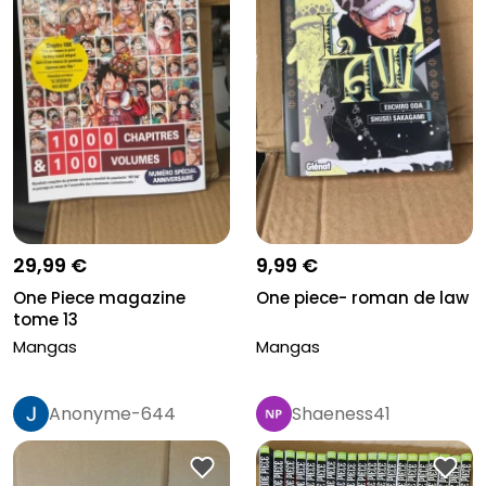
29,99 €
9,99 €
One Piece magazine
One piece- roman de law
tome 13
Mangas
Mangas
Anonyme-644
Shaeness41