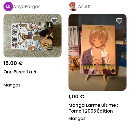
AnyaForger
Asu02
15,00 €
One Piece 1 à 5
Mangas
1,00 €
Manga Larme Ultime :
Tome 1 2003 Édition
Delcourt
Mangas