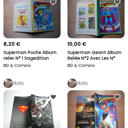
10,00 €
8,20 €
Superman Geant Album
Superman Poche Album
Reliée N°2 Avec Les N°
relier N° 1 Sagedition
4/5/6...
AVEC L...
BD & Comics
BD & Comics
dudu
dudu