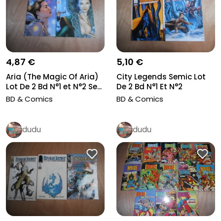
5,10 €
4,87 €
City Legends Semic Lot
Aria (The Magic Of Aria)
De 2 Bd N°1 Et N°2
Lot De 2 Bd N°1 et N°2 Se...
Delcourt...
BD & Comics
BD & Comics
dudu
dudu