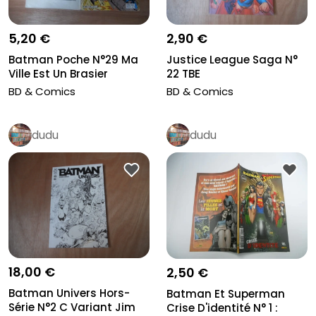
5,20 €
2,90 €
Batman Poche N°29 Ma
Justice League Saga N°
Ville Est Un Brasier
22 TBE
Sagediti...
BD & Comics
BD & Comics
dudu
dudu
18,00 €
2,50 €
Batman Univers Hors-
Batman Et Superman
Série N°2 C Variant Jim
Crise D'identité N° 1 :