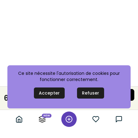
Ce site nécessite l'autorisation de cookies pour
fonctionner correctement.
Accepter
Refuser
Acheter maintenant
6,95 €
Paiement sécurisé
NEW