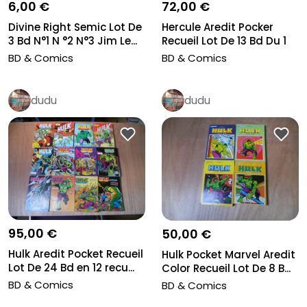
6,00 €
72,00 €
Divine Right Semic Lot De
Hercule Aredit Pocker
3 Bd N°1 N °2 N°3 Jim Le...
Recueil Lot De 13 Bd Du 1
Au...
BD & Comics
BD & Comics
dudu
dudu
95,00 €
50,00 €
Hulk Aredit Pocket Recueil
Hulk Pocket Marvel Aredit
Lot De 24 Bd en 12 recu...
Color Recueil Lot De 8 B...
BD & Comics
BD & Comics