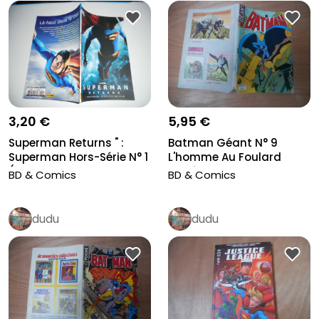
3,20 €
5,95 €
Superman Returns " :
Batman Géant N° 9
Superman Hors-Série N° 1
L'homme Au Foulard
( Ju...
Sagédition
BD & Comics
BD & Comics
dudu
dudu