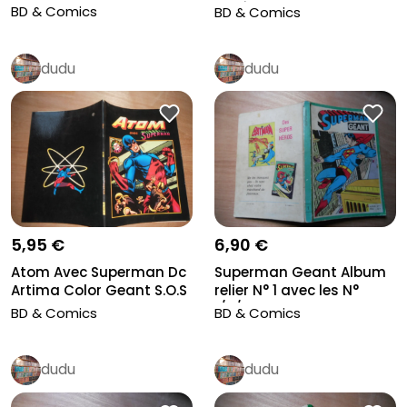
Lee Ur...
Funérai...
BD & Comics
BD & Comics
dudu
dudu
5,95 €
6,90 €
Atom Avec Superman Dc
Superman Geant Album
Artima Color Geant S.O.S
relier N° 1 avec les N°
Dan...
1/2/3...
BD & Comics
BD & Comics
dudu
dudu