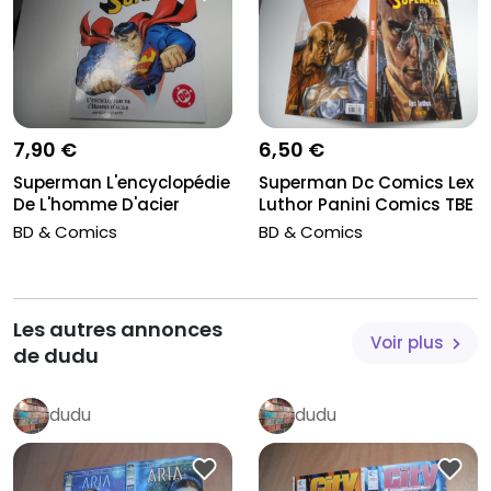
6,50 €
7,90 €
Superman Dc Comics Lex
Superman L'encyclopédie
Luthor Panini Comics TBE
De L'homme D'acier
Semic D...
BD & Comics
BD & Comics
Les autres annonces
Voir plus
de dudu
dudu
dudu