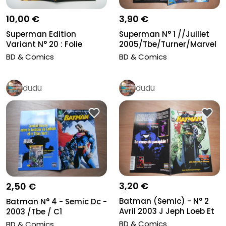
10,00 €
3,90 €
Superman Edition
Superman N° 1 //Juillet
Variant N° 20 : Folie
2005/Tbe/Turner/Marvel
Contagieuse...
Pan...
BD & Comics
BD & Comics
dudu
dudu
3,20 €
2,50 €
Batman (Semic) - N° 2
Batman N° 4 - Semic Dc -
Avril 2003 J Jeph Loeb Et
2003 /Tbe / C1
Ji...
BD & Comics
BD & Comics