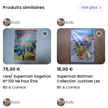
Produits similaires
Voir plus
dudu
dudu
16,00 €
75,00 €
Superman Batman
rare/ Superman Sagetion
Collection Justicier Les
N° 100 Né Pour Être
Origines...
Super...
BD & Comics
BD & Comics
dudu
dudu