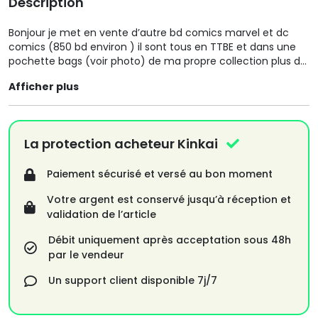
Description
Bonjour je met en vente d’autre bd comics marvel et dc
comics (850 bd environ ) il sont tous en TTBE et dans une
pochette bags (voir photo) de ma propre collection plus de
2500 bd en vente pour plus de renseignement contacter
Afficher plus
moi merci
La protection acheteur Kinkai
Paiement sécurisé et versé au bon moment
Votre argent est conservé jusqu’à réception et
validation de l’article
Débit uniquement après acceptation sous 48h
par le vendeur
Un support client disponible 7j/7