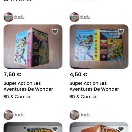
dudu
dudu
7,50 €
4,50 €
Super Action Les
Super Action Les
Aventures De Wonder
Aventures De Wonder
Woman Recueil...
Woman Recueil...
BD & Comics
BD & Comics
dudu
dudu