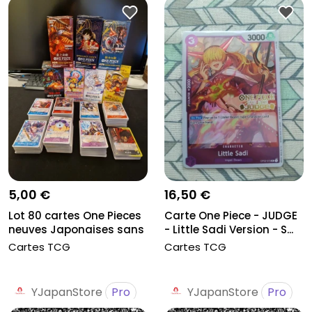
5,00 €
16,50 €
Lot 80 cartes One Pieces
Carte One Piece - JUDGE
neuves Japonaises sans
- Little Sadi Version - S...
do...
Cartes TCG
Cartes TCG
YJapanStore
Pro
YJapanStore
Pro