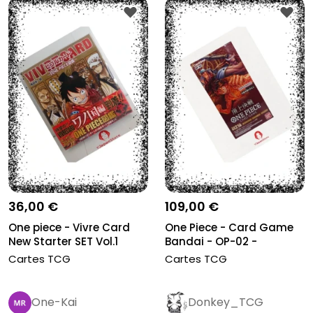
36,00 €
109,00 €
One piece - Vivre Card
One Piece - Card Game
New Starter SET Vol.1
Bandai - OP-02 -
Paramount W...
Cartes TCG
Cartes TCG
One-Kai
Donkey_TCG