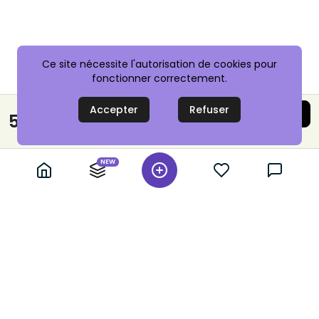
Ce site nécessite l'autorisation de cookies pour
fonctionner correctement.
Accepter
Refuser
Acheter maintenant
5,00 €
Paiement sécurisé
NEW
+ 10,000 annonces vérifiées