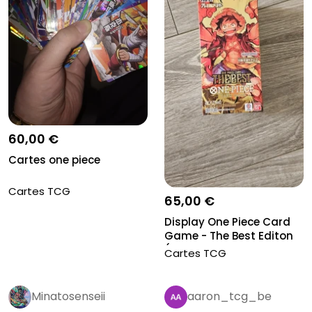
60,00 €
Cartes one piece
Cartes TCG
65,00 €
Display One Piece Card
Game - The Best Editon
(PRB...
Cartes TCG
Minatosenseii
aaron_tcg_be