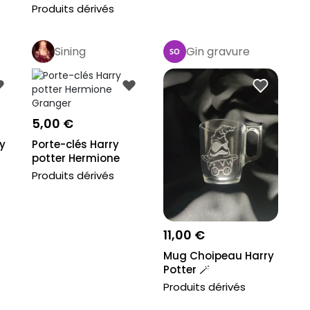
Produits dérivés
Sining
Gin gravure
5,00 €
y
Porte-clés Harry
potter Hermione
Granger
Produits dérivés
11,00 €
Mug Choipeau Harry
Potter 🪄
Produits dérivés