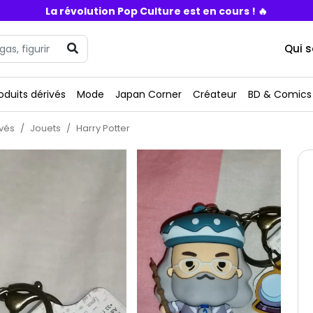
La révolution Pop Culture est en cours ! 🔥
Qui 
oduits dérivés
Mode
Japan Corner
Créateur
BD & Comics
ivés
Jouets
Harry Potter