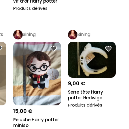
vif d’or Harry potter
Produits dérivés
ks
Sining
Sining
9,00 €
Serre tête Harry
potter Hedwige
Produits dérivés
15,00 €
Peluche Harry potter
miniso