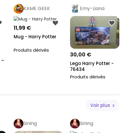
KAME GEEK
Emy-Liana
Pro
11,99 €
Mug - Harry Potter
Produits dérivés
30,00 €
 –
Lego Harry Potter -
..
76434
Produits dérivés
Voir plus
Sining
Sining