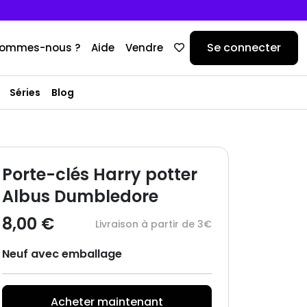
Se connecter
sommes-nous ?
Aide
Vendre
Séries
Blog
Porte-clés Harry potter
Albus Dumbledore
8,00 €
Livraison à partir de 3€
Neuf avec emballage
Acheter maintenant