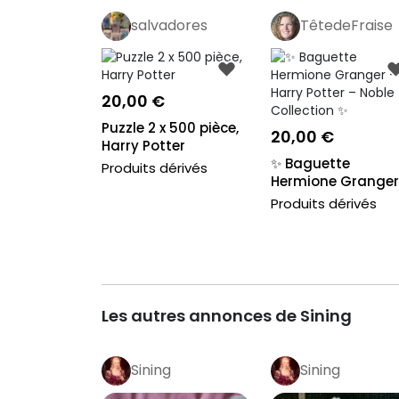
salvadores
TêtedeFraise
20,00 €
Puzzle 2 x 500 pièce,
20,00 €
Harry Potter
✨ Baguette
Produits dérivés
Hermione Granger
Harry Potter – Nobl.
Produits dérivés
Les autres annonces de Sining
Sining
Sining