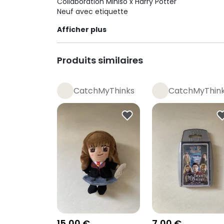
Collaboration Miniso x Harry Potter
Neuf avec etiquette
Afficher plus
Produits similaires
CatchMyThinks
CatchMyThin
15,00 €
7,00 €