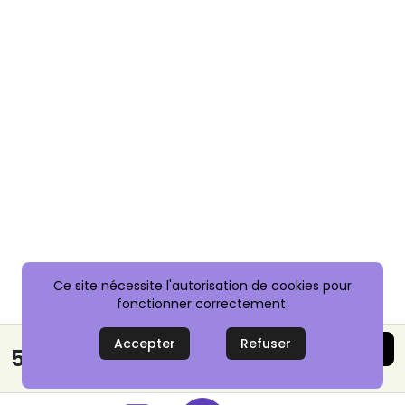
Ce site nécessite l'autorisation de cookies pour
fonctionner correctement.
Accepter
Refuser
Acheter maintenant
5,00 €
Paiement sécurisé