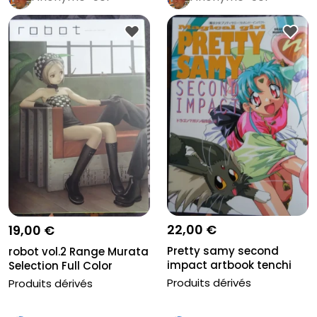
22,00 €
19,00 €
Pretty samy second
robot vol.2 Range Murata
impact artbook tenchi
Selection Full Color
Muyo sequ...
Comi...
Produits dérivés
Produits dérivés