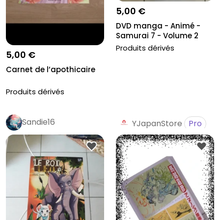
5,00 €
DVD manga - Animé -
Samurai 7 - Volume 2
Neuf
Produits dérivés
5,00 €
Carnet de l’apothicaire
Produits dérivés
Sandie16
YJapanStore
Pro