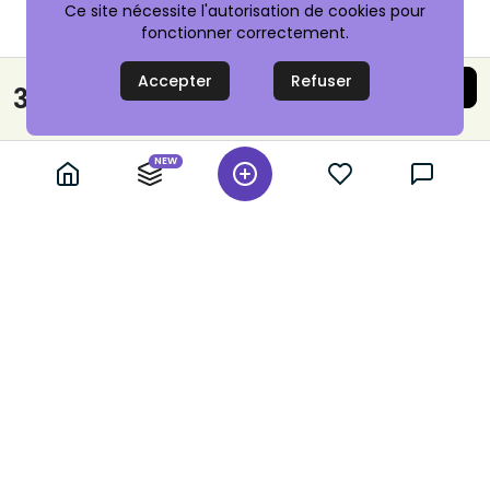
Ce site nécessite l'autorisation de cookies pour
fonctionner correctement.
Accepter
Refuser
Acheter maintenant
32,00 €
Paiement sécurisé
NEW
+ 10,000 annonces vérifiées