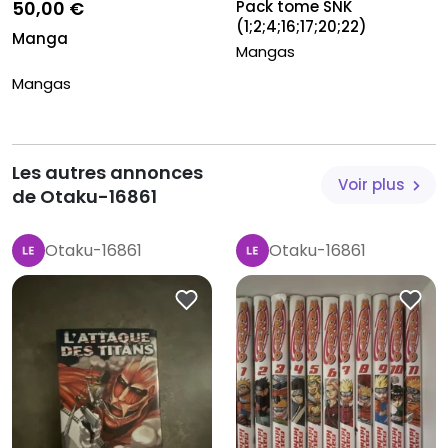
Pack tome SNK
50,00 €
(1;2;4;16;17;20;22)
Manga
Mangas
Mangas
Les autres annonces
Voir plus
de Otaku-16861
Otaku-16861
Otaku-16861