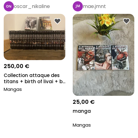
oscar_nikaline
mae.jmnt
250,00 €
Collection attaque des
titans + birth of livai + b...
Mangas
25,00 €
manga
Mangas