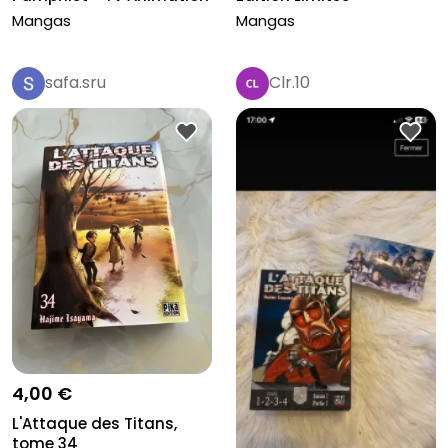
- P...
Beginnin...
Mangas
Mangas
safa.sru
Clr.10
4,00 €
L'Attaque des Titans,
tome 34