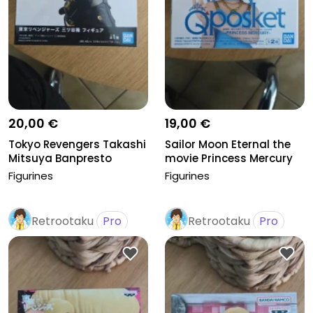
20,00 €
19,00 €
Tokyo Revengers Takashi
Sailor Moon Eternal the
Mitsuya Banpresto
movie Princess Mercury
ver...
Figurines
Figurines
Retrootaku
Pro
Retrootaku
Pro