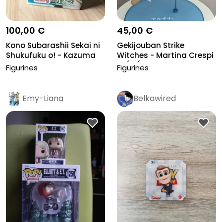
100,00 €
45,00 €
Kono Subarashii Sekai ni
Gekijouban Strike
Shukufuku o! - Kazuma
Witches - Martina Crespi
Sat...
- 1/8 (...
Figurines
Figurines
Emy-Liana
Belkawired