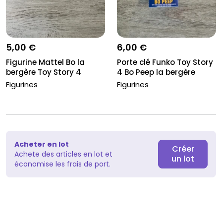
5,00 €
6,00 €
Figurine Mattel Bo la
Porte clé Funko Toy Story
bergère Toy Story 4
4 Bo Peep la bergère
Disney N...
Neu...
Figurines
Figurines
Acheter en lot
Créer
Achete des articles en lot et
un lot
économise les frais de port.