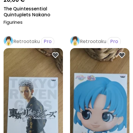
The Quintessential
Quintuplets Nakano
Itsuki Cook...
Figurines
Retrootaku
Pro
Retrootaku
Pro