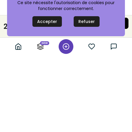
Ce site nécessite l'autorisation de cookies pour
fonctionner correctement.
Accepter
Refuser
Acheter maintenant
20,00 €
Paiement sécurisé
NEW
+ 10,000 annonces vérifiées