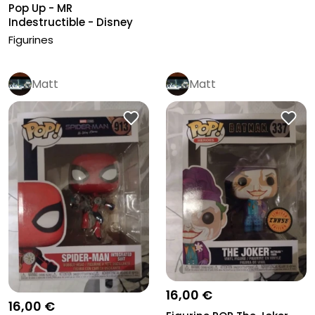
Pop Up - MR
Indestructible - Disney
Pixar
Figurines
Matt
Matt
16,00 €
16,00 €