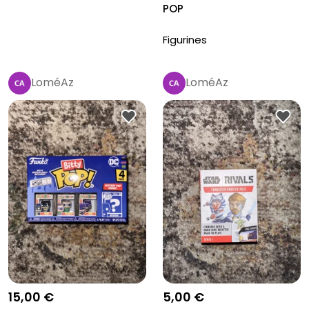
POP
Figurines
LoméAz
LoméAz
15,00 €
5,00 €