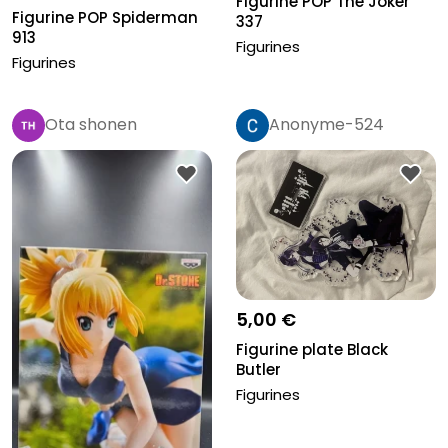
Figurine POP The Joker
Figurine POP Spiderman
337
913
Figurines
Figurines
Ota shonen
Anonyme-524
5,00 €
Figurine plate Black
Butler
Figurines