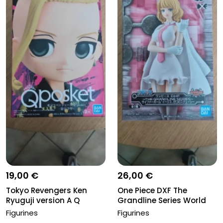
19,00 €
26,00 €
Tokyo Revengers Ken
One Piece DXF The
Ryuguji version A Q
Grandline Series World
Posket Ban...
Govt Stus...
Figurines
Figurines