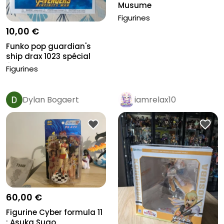
Musume
Figurines
10,00 €
Funko pop guardian's
ship drax 1023 spécial
éditio...
Figurines
Dylan Bogaert
iamrelax10
60,00 €
Figurine Cyber formula 11
: Asuka Sugo