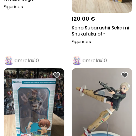
Figurines
120,00 €
Kono Subarashii Sekai ni
Shukufuku o! -
Dustiness...
Figurines
iamrelax10
iamrelax10