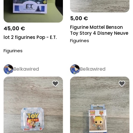
5,00 €
Figurine Mattel Benson
45,00 €
Toy Story 4 Disney Neuve
lot 2 figurines Pop - E.T.
No...
Figurines
Figurines
Belkawired
Belkawired