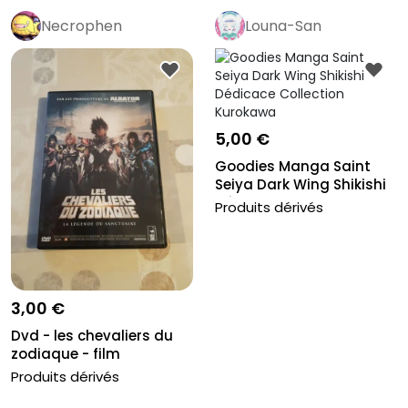
Necrophen
Louna-San
5,00 €
Goodies Manga Saint
Seiya Dark Wing Shikishi
Dédic...
Produits dérivés
3,00 €
Dvd - les chevaliers du
zodiaque - film
animation
Produits dérivés