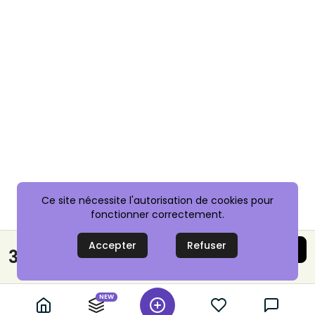
Ce site nécessite l'autorisation de cookies pour
fonctionner correctement.
Accepter
Refuser
Acheter maintenant
35,00 €
Paiement sécurisé
NEW