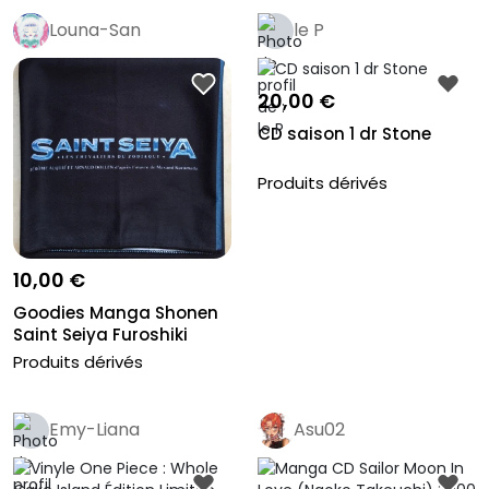
Louna-San
le P
20,00 €
CD saison 1 dr Stone
Produits dérivés
10,00 €
Goodies Manga Shonen
Saint Seiya Furoshiki
Collect...
Produits dérivés
Emy-Liana
Asu02