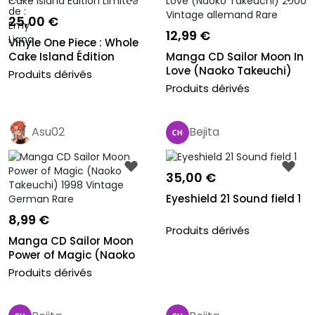
25,00 €
12,99 €
Vinyle One Piece : Whole
Cake Island Édition
Manga CD Sailor Moon In
Limit...
Love (Naoko Takeuchi)
Produits dérivés
2000...
Produits dérivés
Asu02
Bejita
35,00 €
Eyeshield 21 Sound field 1
8,99 €
Produits dérivés
Manga CD Sailor Moon
Power of Magic (Naoko
Takeuch...
Produits dérivés