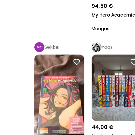
94,50 €
My Hero Academi
Mangas
Sekkei
Yaqs
44,00 €