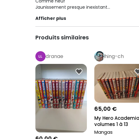
Comme neuf
Jaunissement presque inexistant
Afficher plus
Éditeur: Kioon
Produits similaires
dranae
hing-ch
65,00 €
My Hero Academia
volumes 1 à 13
Mangas
60,00 €