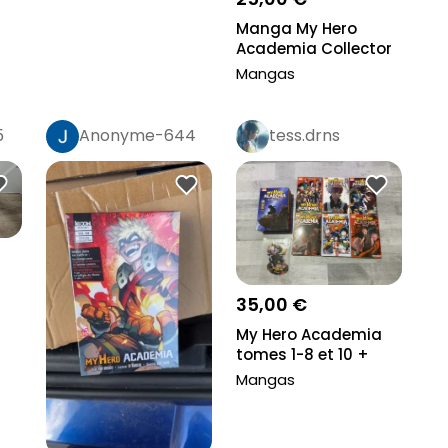
Manga My Hero
Academia Collector
tome 37
Mangas
5
Anonyme-644
tess.drns
35,00 €
My Hero Academia
tomes 1-8 et 10 +
figurine
Mangas