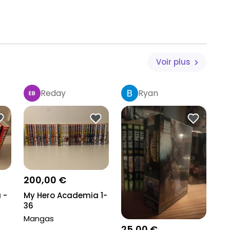
Voir plus
Reday
Ryan
200,00 €
 -
My Hero Academia 1-
36
Mangas
25,00 €