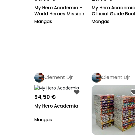
My Hero Academia -
My Hero Academi
World Heroes Mission
Official Guide Boo
- Boku No...
Ultimate Anim...
Mangas
Mangas
Clement Djr
Clement Djr
94,50 €
My Hero Academia
Mangas