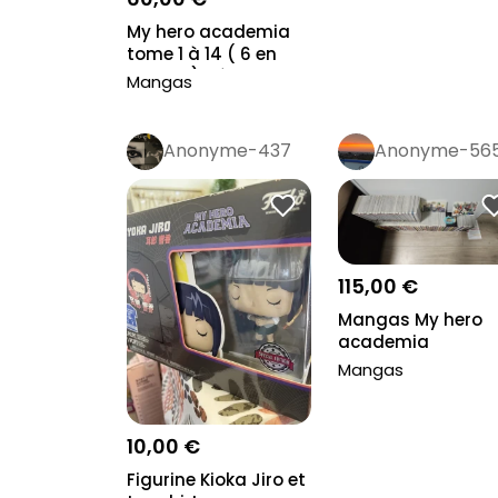
My hero academia
tome 1 à 14 ( 6 en
double ) très...
Mangas
Anonyme-437
Anonyme-56
115,00 €
Mangas My hero
academia
Mangas
10,00 €
Figurine Kioka Jiro et