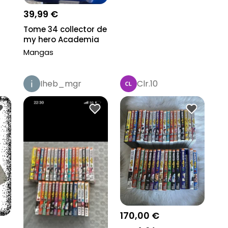
39,99 €
Tome 34 collector de
my hero Academia
Mangas
Iheb_mgr
Clr.10
170,00 €