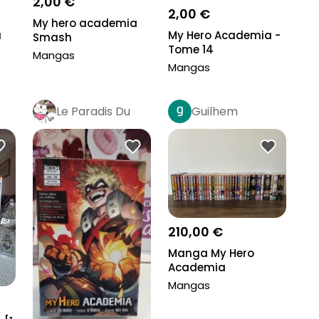
2,00 €
2,00 €
My hero academia
a
My Hero Academia -
Smash
Tome 14
Mangas
Mangas
Le Paradis Du
Guilhem
Manga
Pro
210,00 €
Manga My Hero
Academia
Mangas