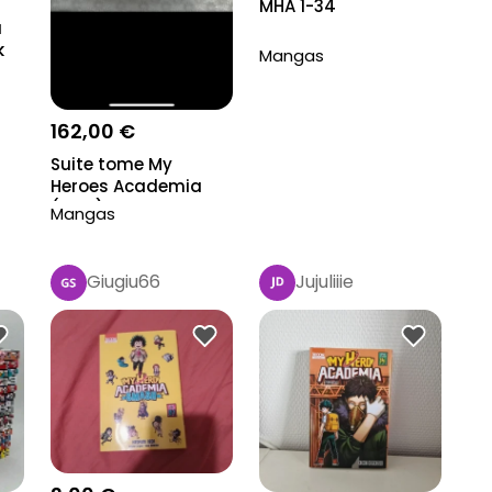
MHA 1-34
a
k
Mangas
162,00 €
Suite tome My
Heroes Academia
(MHA) 01~31
Mangas
Giugiu66
Jujuliiie