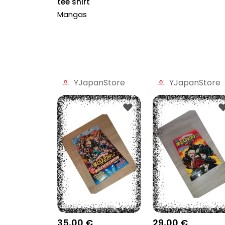
tee shirt
Mangas
YJapanStore
YJapanStore
Pro
Pro
35,00 €
29,00 €