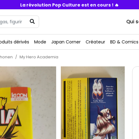
La révolution Pop Culture est en cours ! 🔥
Qui 
oduits dérivés
Mode
Japan Corner
Créateur
BD & Comics
honen
My Hero Academia