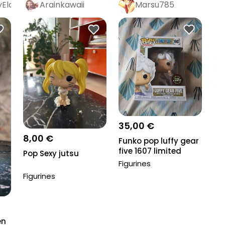
Elo
Arainkawaii
Marsu785
35,00 €
8,00 €
Funko pop luffy gear
five 1607 limited
Pop Sexy jutsu
chase
Figurines
Figurines
en