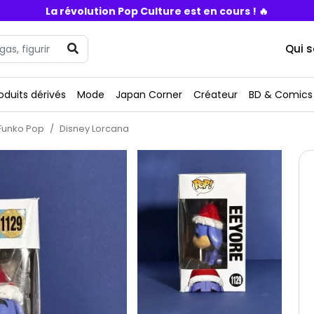
La révolution Pop Culture est en cours ! 🔥
Qui 
oduits dérivés
Mode
Japan Corner
Créateur
BD & Comics
Funko Pop
Disney Lorcana