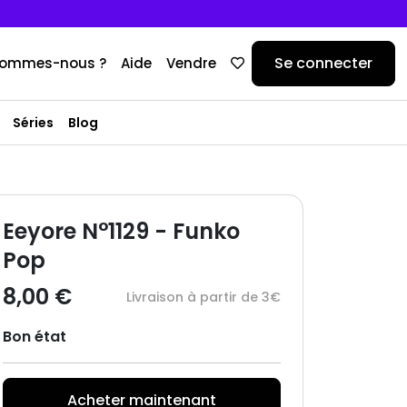
Se connecter
sommes-nous ?
Aide
Vendre
Séries
Blog
Eeyore N°1129 - Funko
Pop
8,00 €
Livraison à partir de 3€
Bon état
Acheter maintenant