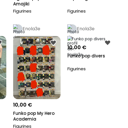
Amajiki
Figurines
Figurines
Enola3e
Enola3e
10,00 €
Funko pop divers
Figurines
10,00 €
Funko pop My Hero
Academia
Figurines