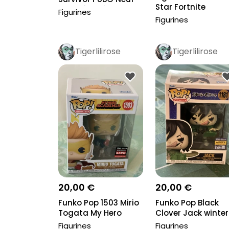
Star Fortnite
Non Déballé
Figurines
Moonwalker Neuf...
Figurines
Tigerlilirose
Tigerlilirose
20,00 €
20,00 €
Funko Pop 1503 Mirio
Funko Pop Black
Togata My Hero
Clover Jack winter
Academia
convention 2022
Figurines
Figurines