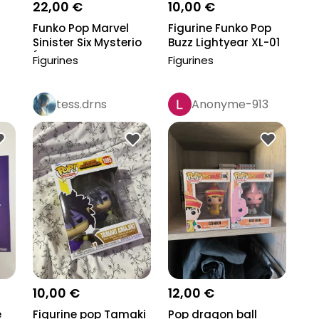
22,00 €
10,00 €
Funko Pop Marvel
Figurine Funko Pop
Sinister Six Mysterio
Buzz Lightyear XL-01
Édition Ama...
Glow in th...
Figurines
Figurines
tess.drns
Anonyme-913
10,00 €
12,00 €
e
Figurine pop Tamaki
Pop dragon ball