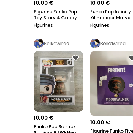
10,00 €
10,00 €
Figurine Funko Pop
Funko Pop Infinity
Toy Story 4 Gabby
Killmonger Marvel
Gabby Neuve N...
What if Neuf...
Figurines
Figurines
Belkawired
Belkawired
10,00 €
10,00 €
Funko Pop Sanhok
Figurine Funko Fiv
Survivor PUBG Neuf