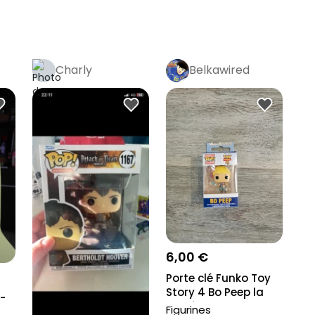
Charly
Belkawired
6,00 €
Porte clé Funko Toy
Story 4 Bo Peep la
 -
bergère Neu...
Figurines