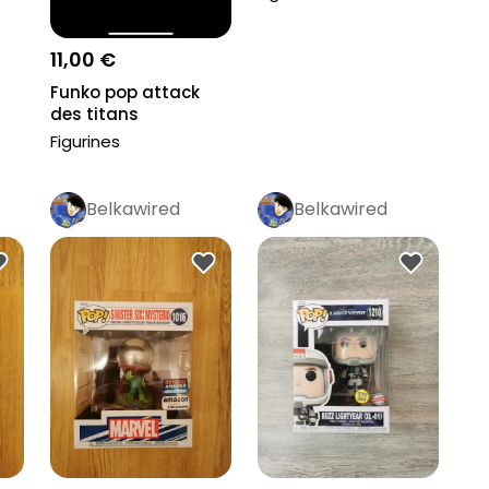
11,00 €
Funko pop attack
des titans
Figurines
Belkawired
Belkawired