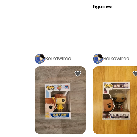
Figurines
Belkawired
Belkawired