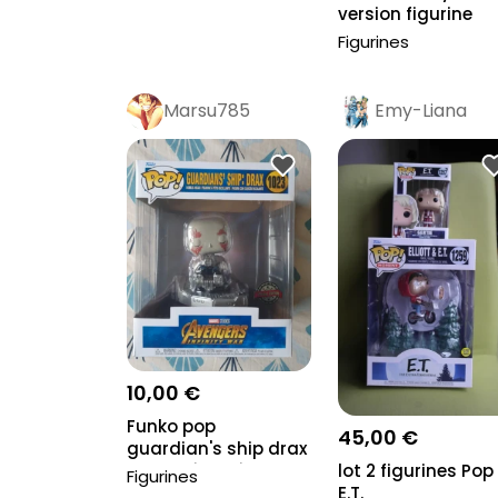
version figurine
Stitch
Figurines
Marsu785
Emy-Liana
10,00 €
Funko pop
45,00 €
guardian's ship drax
1023 spécial éditio...
lot 2 figurines Pop
Figurines
E.T.