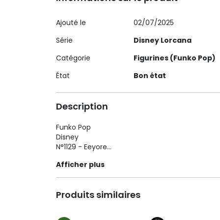
Ajouté le
02/07/2025
Série
Disney Lorcana
Catégorie
Figurines (Funko Pop)
État
Bon état
Description
Funko Pop
Disney
N°1129 - Eeyore
Afficher plus
Etat Figurine : Neuf
Etat Boite : Satisfaisant
Produits similaires