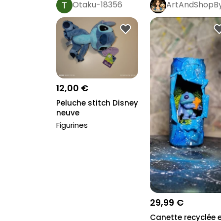
Otaku-18356
ArtAndShopBy
12,00 €
Peluche stitch Disney
neuve
Figurines
29,99 €
Canette recyclée 