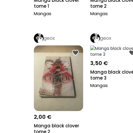
Manga black clover
Manga black clov
tome 1
tome 2
Mangas
Mangas
geox
geox
3,50 €
Manga black clov
tome 3
Mangas
2,00 €
Manga black clover
tome 2