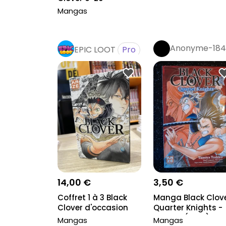
Mangas
Anonyme-184
EPIC LOOT
Pro
14,00 €
3,50 €
Coffret 1 à 3 Black
Manga Black Clov
Clover d'occasion
Quarter Knights -
Tome 2 (neuf)
Mangas
Mangas