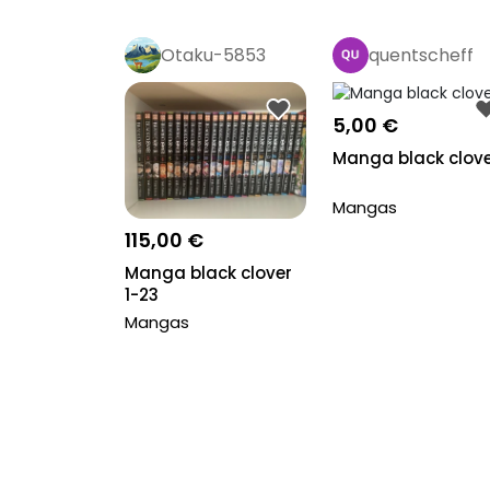
Otaku-5853
quentscheff
5,00 €
Manga black clov
Mangas
115,00 €
Manga black clover
1-23
Mangas