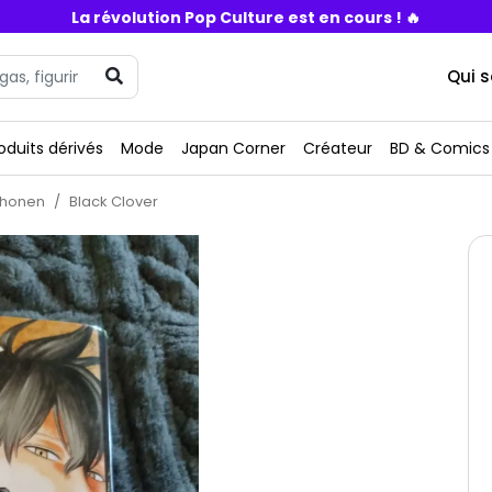
La révolution Pop Culture est en cours ! 🔥
Qui 
oduits dérivés
Mode
Japan Corner
Créateur
BD & Comics
honen
Black Clover