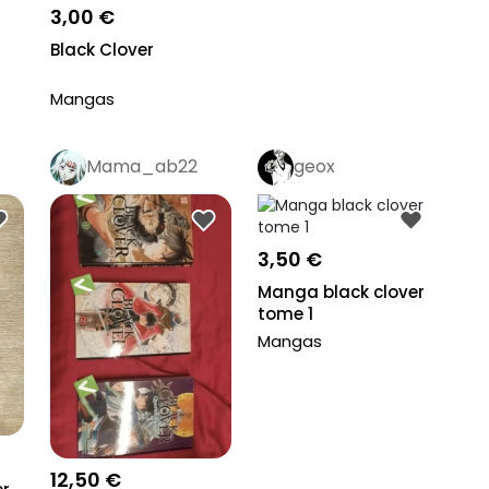
3,00 €
Black Clover
Mangas
Mama_ab22
geox
ga
3,50 €
Manga black clover
tome 1
Mangas
12,50 €