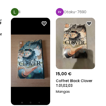
li
Otaku-7690
er
15,00 €
Coffret Black Clover
T.01,02,03
Mangas