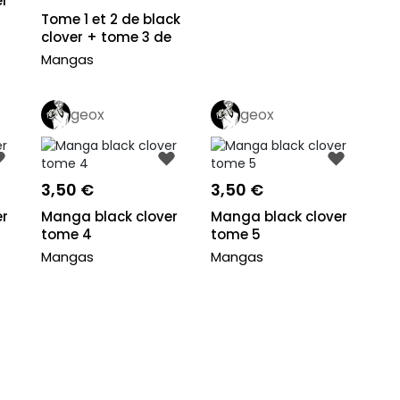
er
Tome 1 et 2 de black
clover + tome 3 de
black clov...
Mangas
geox
geox
3,50 €
3,50 €
er
Manga black clover
Manga black clover
tome 4
tome 5
Mangas
Mangas