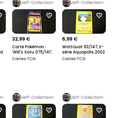
on-
Jeff-Collection-
Jeff-Collection-
Rétro
Pro
Rétro
Pro
32,99 €
6,99 €
Carte Pokémon :
Wattouat 93/147, E-
'd
'Will's Xatu 075/141',
série Aquapolis 2002
Gradé Colle...
Cartes TCG
Cartes TCG
on-
Jeff-Collection-
Jeff-Collection-
Rétro
Pro
Rétro
Pro