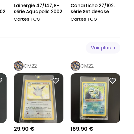
-
Lainergie 47/147, E-
Canarticho 27/102,
002
série Aquapolis 2002
série Set deBase
Cartes TCG
Cartes TCG
Voir plus
CM22
CM22
29,90 €
169,90 €