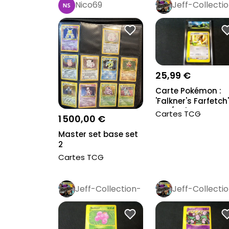
Nico69
Jeff-Collecti
Rétro
Pro
25,99 €
Carte Pokémon :
'Falkner's Farfetch
003/141', Gr...
Cartes TCG
1 500,00 €
Master set base set
2
Cartes TCG
Jeff-Collection-
Jeff-Collecti
Rétro
Pro
Rétro
Pro