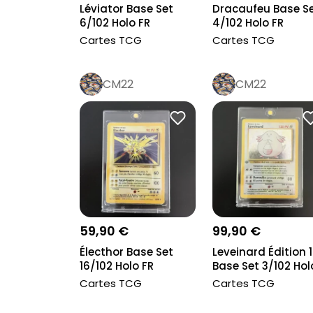
Léviator Base Set
Dracaufeu Base S
6/102 Holo FR
4/102 Holo FR
Cartes TCG
Cartes TCG
CM22
CM22
59,90 €
99,90 €
Électhor Base Set
Leveinard Édition 1
16/102 Holo FR
Base Set 3/102 Hol
FR
Cartes TCG
Cartes TCG