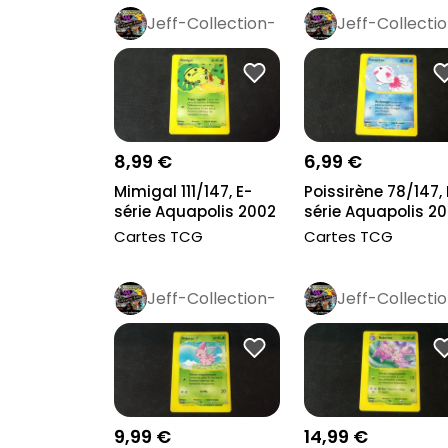
Jeff-Collection-
Jeff-Collecti
Rétro
Pro
Rétro
Pro
8,99 €
6,99 €
Mimigal 111/147, E-
Poissirène 78/147, 
série Aquapolis 2002
série Aquapolis 2
Cartes TCG
Cartes TCG
Jeff-Collection-
Jeff-Collecti
Rétro
Pro
Rétro
Pro
9,99 €
14,99 €