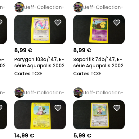
on-
Jeff-Collection-
Jeff-Collection-
Rétro
Pro
Rétro
Pro
8,99 €
8,99 €
E-
Porygon 103a/147, E-
Soporifik 74b/147, E-
002
série Aquapolis 2002
série Aquapolis 2002
Cartes TCG
Cartes TCG
on-
Jeff-Collection-
Jeff-Collection-
Rétro
Pro
Rétro
Pro
14,99 €
5,99 €