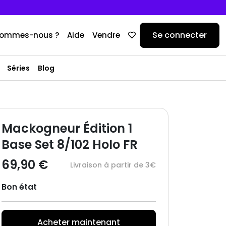
Se connecter
sommes-nous ?
Aide
Vendre
Séries
Blog
Mackogneur Édition 1
Base Set 8/102 Holo FR
69,90 €
Livraison à partir de 3€
Bon état
Acheter maintenant