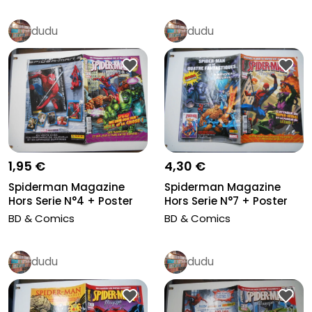
dudu
dudu
1,95 €
4,30 €
Spiderman Magazine
Spiderman Magazine
Hors Serie N°4 + Poster
Hors Serie N°7 + Poster
Octobre...
Octobre...
BD & Comics
BD & Comics
dudu
dudu