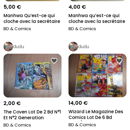
5,00 €
4,00 €
Manhwa Qu’est-ce qui
Manhwa qu’est-ce qui
cloche avec la secrétaire
cloche avec la secrétaire
Kim
Kim
BD & Comics
BD & Comics
dudu
dudu
14,00 €
2,00 €
Wizard Le Magazine Des
The Coven Lot De 2 Bd N°1
Comics Lot De 6 Bd
Et N°2 Generation
2000/200...
Comics...
BD & Comics
BD & Comics