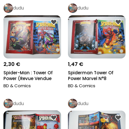
dudu
dudu
2,30 €
1,47 €
Spider-Man : Tower Of
Spiderman Tower Of
Power (Revue Vendue
Power Marvel N°8
Seule, S...
BD & Comics
BD & Comics
dudu
dudu