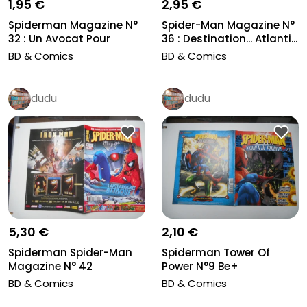
1,95 €
2,95 €
Spiderman Magazine N°
Spider-Man Magazine N°
32 : Un Avocat Pour
36 : Destination... Atlanti...
Spidey !...
BD & Comics
BD & Comics
dudu
dudu
5,30 €
2,10 €
Spiderman Spider-Man
Spiderman Tower Of
Magazine N° 42
Power N°9 Be+
Novembre 2008...
BD & Comics
BD & Comics