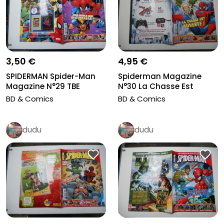
3,50 €
4,95 €
SPIDERMAN Spider-Man
Spiderman Magazine
Magazine N°29 TBE
N°30 La Chasse Est
Ouverte Juin...
BD & Comics
BD & Comics
dudu
dudu