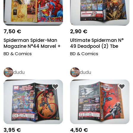
7,50 €
2,90 €
Spiderman Spider-Man
Ultimate Spiderman N°
Magazine N°44 Marvel +
49 Deadpool (2) Tbe
Poster...
BD & Comics
BD & Comics
dudu
dudu
4,50 €
3,95 €