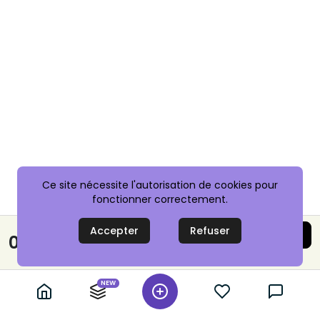
Ce site nécessite l'autorisation de cookies pour
fonctionner correctement.
Accepter
Refuser
Acheter maintenant
0,10 €
Paiement sécurisé
NEW