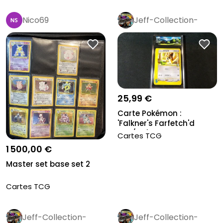
Nico69
Jeff-Collection-
Rétro
Pro
25,99 €
Carte Pokémon :
'Falkner's Farfetch'd
003/141', Gr...
Cartes TCG
1 500,00 €
Master set base set 2
Cartes TCG
Jeff-Collection-
Jeff-Collection-