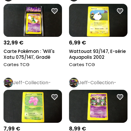
Rétro
Pro
Rétro
Pro
32,99 €
6,99 €
Carte Pokémon : 'Will's
Wattouat 93/147, E-série
Xatu 075/141', Gradé
Aquapolis 2002
Colle...
Cartes TCG
Cartes TCG
Jeff-Collection-
Jeff-Collection-
Rétro
Pro
Rétro
Pro
7,99 €
8,99 €