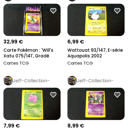
Rétro
Pro
Rétro
Pro
32,99 €
6,99 €
Carte Pokémon : 'Will's
Wattouat 93/147, E-série
Xatu 075/141', Gradé
Aquapolis 2002
Colle...
Cartes TCG
Cartes TCG
Jeff-Collection-
Jeff-Collection-
Rétro
Pro
Rétro
Pro
7,99 €
8,99 €