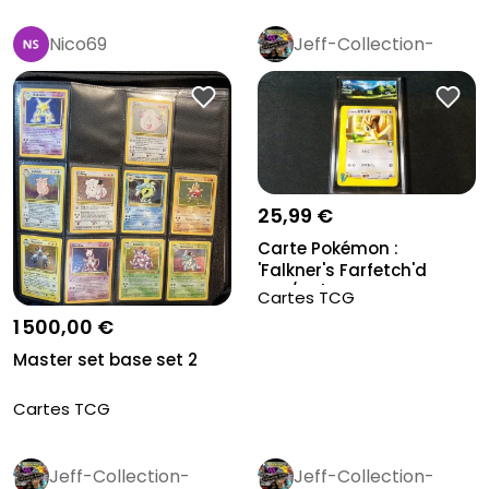
Nico69
Jeff-Collection-
Rétro
Pro
25,99 €
Carte Pokémon :
'Falkner's Farfetch'd
003/141', Gr...
Cartes TCG
1 500,00 €
Master set base set 2
Cartes TCG
Jeff-Collection-
Jeff-Collection-