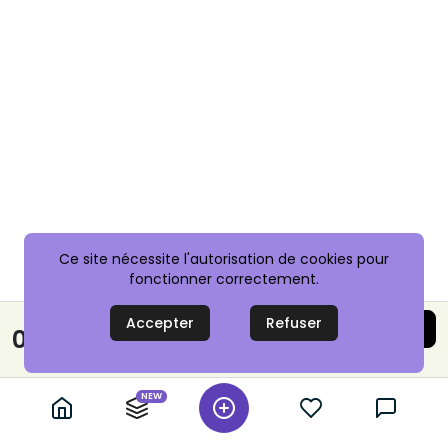
Ce site nécessite l'autorisation de cookies pour
fonctionner correctement.
Accepter
Refuser
Acheter maintenant
0,10 €
Paiement sécurisé
NEW