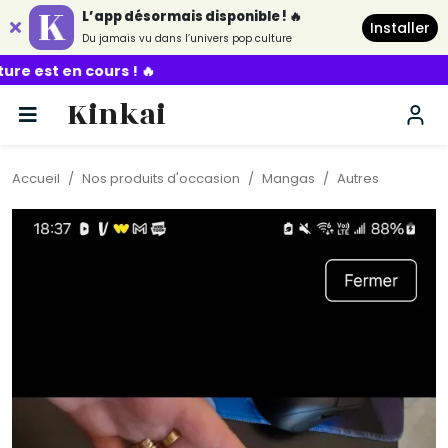
L’app désormais disponible ! 🔥
Installer
Du jamais vu dans l’univers pop culture
🔥
Kinkai
Accueil
Nos produits d'occasion
Mangas
Autres