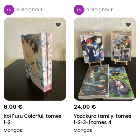
LaliSeigneur
LaliSeigneur
6,00 €
24,00 €
Koi Furu Colorful, tomes
Yozakura family, tomes
1-2
1-2-3-(tomes 4
manquant)-5
Mangas
Mangas