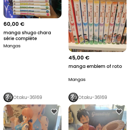
60,00 €
manga shugo chara
série complète
Mangas
45,00 €
manga emblem of roto
Mangas
Otaku-36169
Otaku-36169