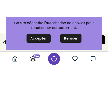
Ce site nécessite l'autorisation de cookies pour
fonctionner correctement.
Accepter
Refuser
Acheter maintenant
40,00 €
Paiement sécurisé
NEW
+ 10,000 annonces vérifiées