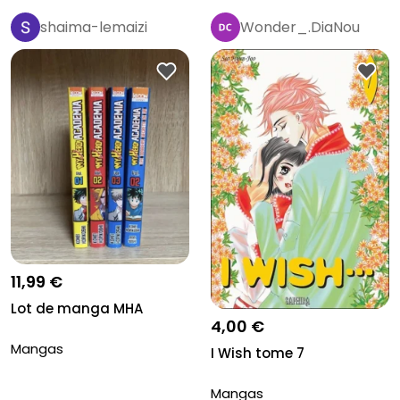
shaima-lemaizi
Wonder_.DiaNou
11,99 €
Lot de manga MHA
4,00 €
Mangas
I Wish tome 7
Mangas