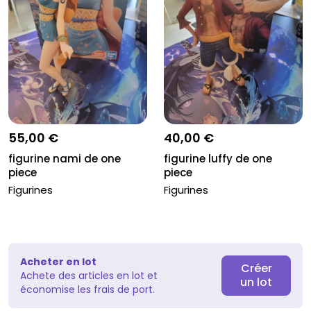
55,00 €
40,00 €
figurine nami de one
figurine luffy de one
piece
piece
Figurines
Figurines
Acheter en lot
Créer
Achete des articles en lot et
un lot
économise les frais de port.