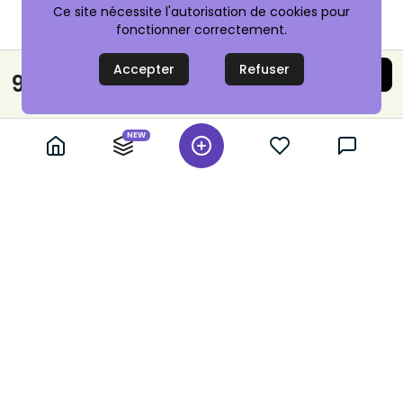
Ce site nécessite l'autorisation de cookies pour
fonctionner correctement.
Accepter
Refuser
Acheter maintenant
9,00 €
Paiement sécurisé
NEW
+ 10,000 annonces vérifiées