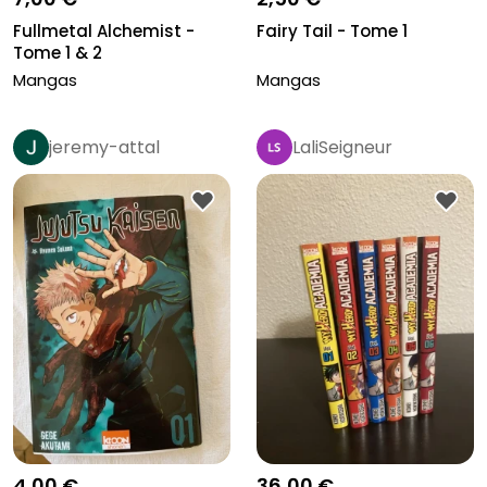
Fullmetal Alchemist -
Fairy Tail - Tome 1
Tome 1 & 2
Mangas
Mangas
jeremy-attal
LaliSeigneur
4,00 €
36,00 €