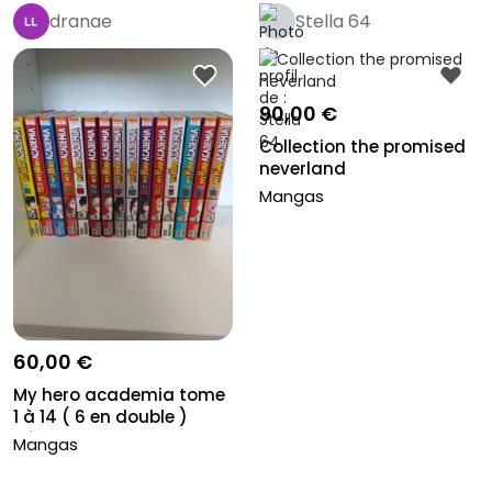
dranae
Stella 64
90,00 €
Collection the promised
neverland
Mangas
60,00 €
My hero academia tome
1 à 14 ( 6 en double )
très...
Mangas