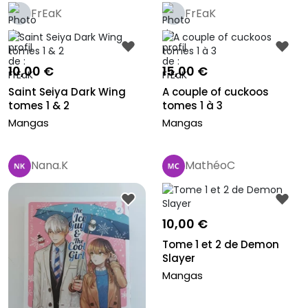
FrEaK
FrEaK
10,00 €
15,00 €
Saint Seiya Dark Wing
A couple of cuckoos
tomes 1 & 2
tomes 1 à 3
Mangas
Mangas
Nana.K
MathéoC
10,00 €
Tome 1 et 2 de Demon
Slayer
Mangas