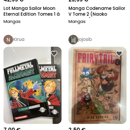
Lot Manga Sailor Moon
Manga Codename Sailor
Eternal Edition Tomes 1 à
V Tome 2 (Naoko
3...
Takeuchi) 20...
Mangas
Mangas
Kirua
jojosib
7,00 €
2,50 €