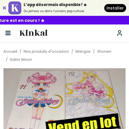
L’app désormais disponible ! 🔥
Installer
Du jamais vu dans l’univers pop culture
urs ! 🔥
Kinkai
Accueil
Nos produits d'occasion
Mangas
Shonen
Sailor Moon