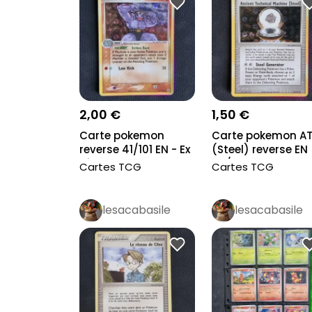
2,00 €
1,50 €
Carte pokemon
Carte pokemon A
reverse 41/101 EN - Ex
(Steel) reverse EN
Légendes Oub...
86/101 - Ex...
Cartes TCG
Cartes TCG
lesacabasile
lesacabasile