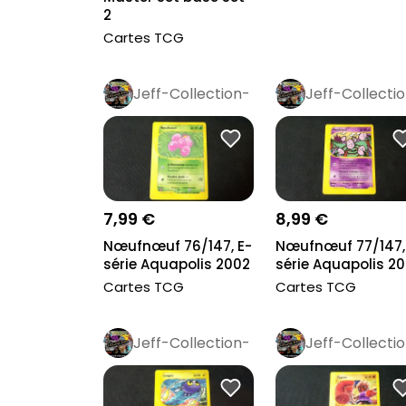
2
Cartes TCG
Jeff-Collection-
Jeff-Collecti
Rétro
Pro
Rétro
Pro
7,99 €
8,99 €
Nœufnœuf 76/147, E-
Nœufnœuf 77/147,
série Aquapolis 2002
série Aquapolis 2
Cartes TCG
Cartes TCG
Jeff-Collection-
Jeff-Collecti
Rétro
Pro
Rétro
Pro