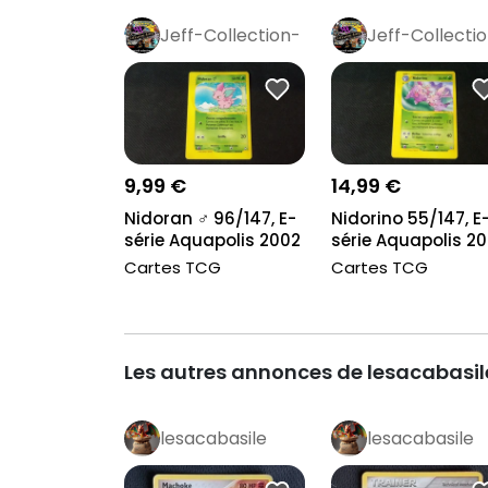
Jeff-Collection-
Jeff-Collecti
Rétro
Pro
Rétro
Pro
9,99 €
14,99 €
Nidoran ♂ 96/147, E-
Nidorino 55/147, E
série Aquapolis 2002
série Aquapolis 2
Cartes TCG
Cartes TCG
Les autres annonces de lesacabasil
lesacabasile
lesacabasile