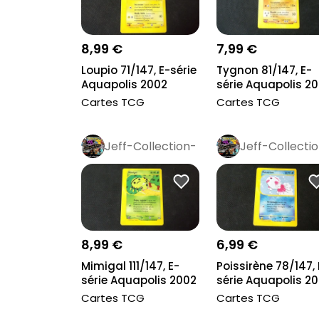
8,99 €
7,99 €
Loupio 71/147, E-série
Tygnon 81/147, E-
Aquapolis 2002
série Aquapolis 2
Cartes TCG
Cartes TCG
Jeff-Collection-
Jeff-Collecti
Rétro
Pro
Rétro
Pro
8,99 €
6,99 €
Mimigal 111/147, E-
Poissirène 78/147, 
série Aquapolis 2002
série Aquapolis 2
Cartes TCG
Cartes TCG