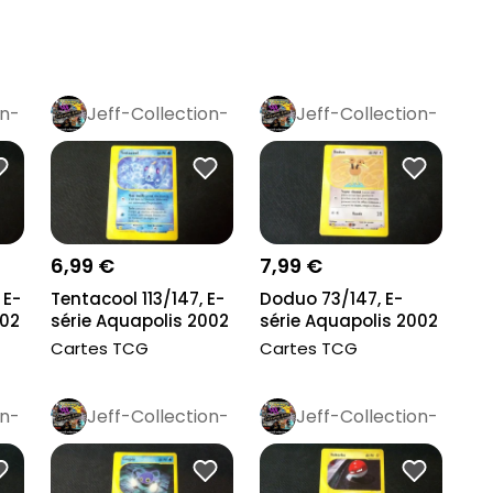
on-
Jeff-Collection-
Jeff-Collection-
Rétro
Pro
Rétro
Pro
6,99 €
7,99 €
 E-
Tentacool 113/147, E-
Doduo 73/147, E-
002
série Aquapolis 2002
série Aquapolis 2002
Cartes TCG
Cartes TCG
on-
Jeff-Collection-
Jeff-Collection-
Rétro
Pro
Rétro
Pro