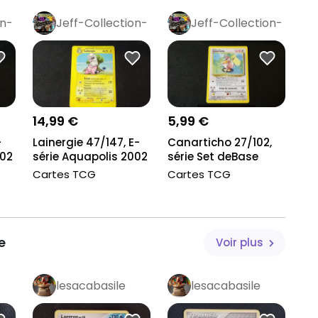
on-
Jeff-Collection-
Jeff-Collection-
Rétro
Pro
Rétro
Pro
14,99 €
5,99 €
-
Lainergie 47/147, E-
Canarticho 27/102,
002
série Aquapolis 2002
série Set deBase
Cartes TCG
Cartes TCG
e
Voir plus
lesacabasile
lesacabasile