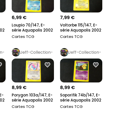
6,99 €
7,99 €
Loupio 70/147, E-
Voltorbe 115/147, E-
002
série Aquapolis 2002
série Aquapolis 2002
Cartes TCG
Cartes TCG
on-
Jeff-Collection-
Jeff-Collection-
Rétro
Pro
Rétro
Pro
8,99 €
8,99 €
E-
Porygon 103a/147, E-
Soporifik 74b/147, E-
002
série Aquapolis 2002
série Aquapolis 2002
Cartes TCG
Cartes TCG