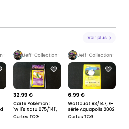
es frais de port.
Voir plus
 et photographiées avant l’envoi.
on-
Jeff-Collection-
Jeff-Collection-
s) sont disponibles sur mon profil pour compléter vos
Rétro
Pro
Rétro
Pro
s favoris !
 Héros Transcendants
32,99 €
6,99 €
Carte Pokémon :
Wattouat 93/147, E-
'd
'Will's Xatu 075/141',
série Aquapolis 2002
Gradé Colle...
Cartes TCG
Cartes TCG