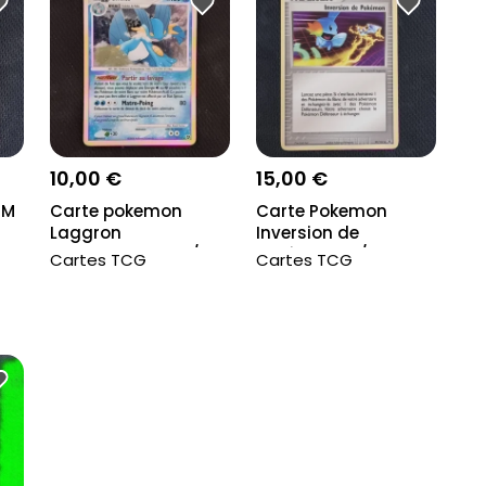
10,00 €
15,00 €
TM
Carte pokemon
Carte Pokemon
Laggron
Inversion de
Holographique 9/106
Pokémon 97/112 - Ex
Cartes TCG
Cartes TCG
- DP Due...
RF...