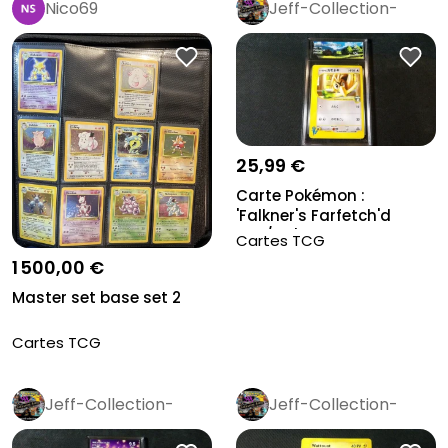
Nico69
Jeff-Collection-
Rétro
Pro
25,99 €
Carte Pokémon :
'Falkner's Farfetch'd
003/141', Gr...
Cartes TCG
1 500,00 €
Master set base set 2
Cartes TCG
Jeff-Collection-
Jeff-Collection-
Rétro
Pro
Rétro
Pro