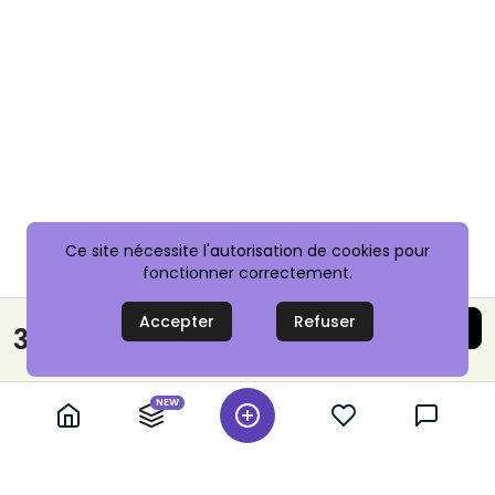
Ce site nécessite l'autorisation de cookies pour
fonctionner correctement.
Accepter
Refuser
Acheter maintenant
3,50 €
Paiement sécurisé
NEW