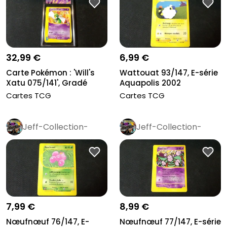
32,99 €
6,99 €
Carte Pokémon : 'Will's
Wattouat 93/147, E-série
Xatu 075/141', Gradé
Aquapolis 2002
Colle...
Cartes TCG
Cartes TCG
Jeff-Collection-
Jeff-Collection-
Rétro
Pro
Rétro
Pro
7,99 €
8,99 €
Nœufnœuf 76/147, E-
Nœufnœuf 77/147, E-série