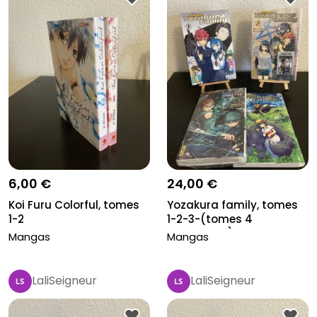
6,00 €
24,00 €
Koi Furu Colorful, tomes
Yozakura family, tomes
1-2
1-2-3-(tomes 4
manquant)-5
Mangas
Mangas
LaliSeigneur
LaliSeigneur