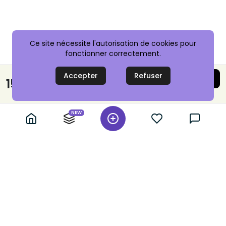
Ce site nécessite l'autorisation de cookies pour
fonctionner correctement.
Accepter
Refuser
Acheter maintenant
150,00 €
Paiement sécurisé
NEW
+ 10,000 annonces vérifiées