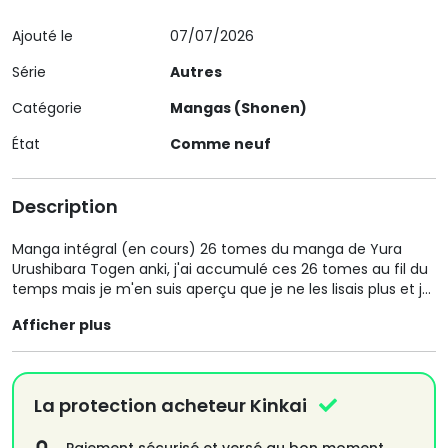
Ajouté le
07/07/2026
Série
Autres
Catégorie
Mangas (Shonen)
État
Comme neuf
Description
Manga intégral (en cours) 26 tomes du manga de Yura
Urushibara Togen anki, j'ai accumulé ces 26 tomes au fil du
temps mais je m'en suis aperçu que je ne les lisais plus et je
préfère les vendre si ça peut intéresser quelqu'un qui veux
Afficher plus
directement les avoirs, a savoir que le prix peut être
négociable, ( de manière raisonnable)
A savoir que tout les tomes ont était acheté neufs et en
état toujours nickel si vous voulez je peux vous envoyer
La protection acheteur Kinkai
certaines photos pour plus de détails a la demande.