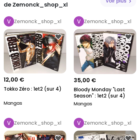
Voir plus
de Zemonck_shop_xl
Zemonck_shop_xl
Zemonck_shop_xl
12,00 €
35,00 €
Tokko Zéro : 1et2 (sur 4)
Bloody Monday "Last
Season" : 1et2 (sur 4)
Mangas
Mangas
Zemonck_shop_xl
Zemonck_shop_xl