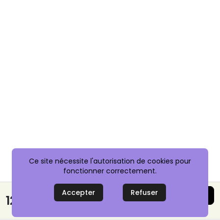
Ce site nécessite l'autorisation de cookies pour
fonctionner correctement.
Accepter
Refuser
Acheter maintenant
120,00 €
Paiement sécurisé