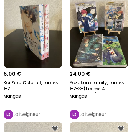
6,00 €
24,00 €
Koi Furu Colorful, tomes
Yozakura family, tomes
1-2
1-2-3-(tomes 4
manquant)-5
Mangas
Mangas
LaliSeigneur
LaliSeigneur