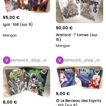
95,00 €
Igai : 1à8 (sur 9)
90,00 €
Warlord : 7 tomes (sur
Mangas
15)
Mangas
Zemonck_shop_xl
Zemonck_shop_xl
9,00 €
😨 Le Berceau des Esprits
8,00 €
: 1à3 (sur 6)