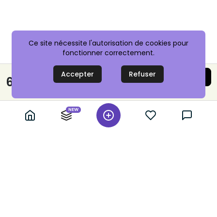
Ce site nécessite l'autorisation de cookies pour
fonctionner correctement.
Accepter
Refuser
Acheter maintenant
6,00 €
Paiement sécurisé
NEW
+ 10,000 annonces vérifiées