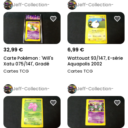
Jeff-Collection-
Jeff-Collection-
Rétro
Pro
Rétro
Pro
32,99 €
6,99 €
Carte Pokémon : 'Will's
Wattouat 93/147, E-série
Xatu 075/141', Gradé
Aquapolis 2002
Colle...
Cartes TCG
Cartes TCG
Jeff-Collection-
Jeff-Collection-
Rétro
Pro
Rétro
Pro