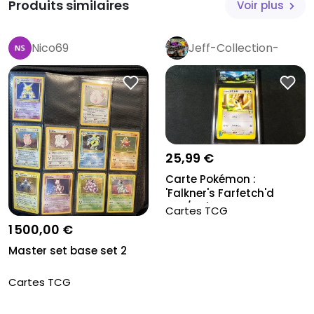
Produits similaires
Voir plus
Nico69
Jeff-Collection-
Rétro
Pro
25,99 €
Carte Pokémon :
'Falkner's Farfetch'd
003/141', Gr...
Cartes TCG
1 500,00 €
Master set base set 2
Cartes TCG