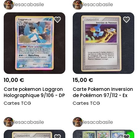
lesacabasile
lesacabasile
10,00 €
15,00 €
Carte pokemon Laggron
Carte Pokemon Inversion
Holographique 9/106 - DP
de Pokémon 97/112 - Ex
Due...
RF...
Cartes TCG
Cartes TCG
lesacabasile
lesacabasile