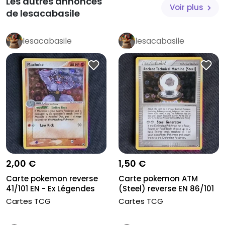
Les autres annonces
Voir plus
de lesacabasile
lesacabasile
lesacabasile
2,00 €
1,50 €
Carte pokemon reverse
Carte pokemon ATM
41/101 EN - Ex Légendes
(Steel) reverse EN 86/101
Oub...
- Ex...
Cartes TCG
Cartes TCG