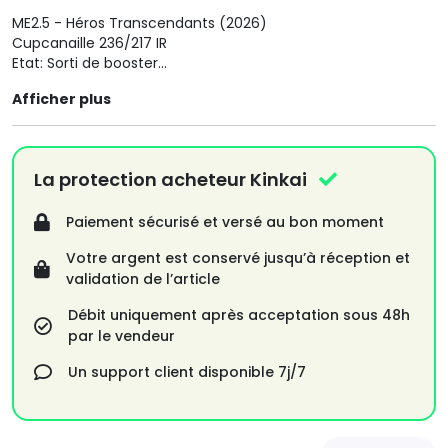
ME2.5 - Héros Transcendants (2026)
Cupcanaille 236/217 IR
Etat: Sorti de booster
Afficher plus
N’hésitez pas à grouper vos achats pour réduire les frais de
port.
⚠️ Envoi rapide, protégé et suivi.
La protection acheteur Kinkai
Toutes les cartes sont soigneusement vérifiées et
Paiement sécurisé et versé au bon moment
photographiées avant l’envoi.
Votre argent est conservé jusqu’à réception et
D’autres cartes Pokémon (anciennes et récentes) sont
validation de l’article
disponibles sur mon profil pour compléter vos collections.
Débit uniquement après acceptation sous 48h
Pour ne rien rater, n’hésitez pas à m’ajouter à vos favoris !
par le vendeur
Pokemon / Cartes pokemon / Méga-Evolution / Héros
Un support client disponible 7j/7
Transcendants