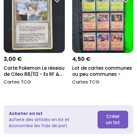
3,00 €
4,50 €
Carte Pokemon Le réseau
Lot de cartes communes
de Cileo 88/112 - Ex RF &...
ou peu communes -
EV4.5 Des...
Cartes TCG
Cartes TCG
Acheter en lot
Créer
Achete des articles en lot et
un lot
économise les frais de port.